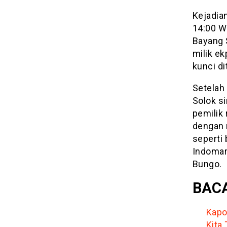
Kejadia
14:00 W
Bayang 
milik ek
kunci d
Setelah 
Solok s
pemilik
dengan m
seperti
Indomar
Bungo.
BACA
Kapo
Kita