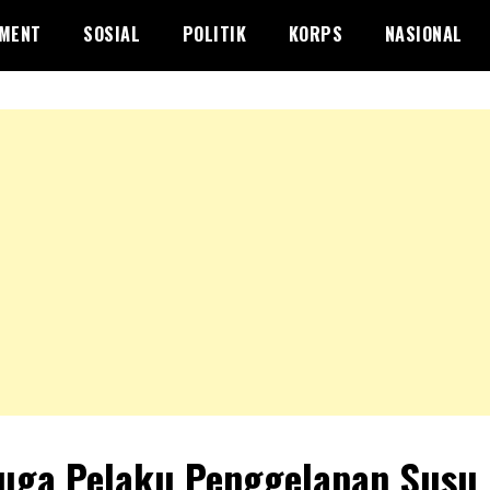
NMENT
SOSIAL
POLITIK
KORPS
NASIONAL
uga Pelaku Penggelapan Susu