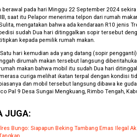
n berawal pada hari Minggu 22 September 2024 sekira
IB, saat itu Pelapor menerima telpon dari rumah maka
Sulita, mengatakan bahwa ada kendaraan R10 jenis Tr
pedisi sudah Dua hari ditinggalkan sopir tersebut den
ititipkan kepada pemilik rumah makan.
Satu hari kemudian ada yang datang (sopir pengganti)
inggah dirumah makan tersebut langsung diberitahuka
 rumah makan bahwa mobil itu sudah Dua hari ditingga
erasa curiga melihat ikatan terpal dengan kondisi ti
 biasanya dan mobil tersebut langsung dibawa ke gud
co Pal 9 Desa Sungai Mengkuang, Rimbo Tengah, Kab
 JUGA:
lres Bungo: Siapapun Beking Tambang Emas Ilegal A
 Tangkap