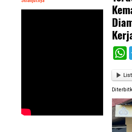
Kema
Terduga
Pelaku
Diam
Penggelapan
Susu
Kerj
Kemasan
PT.
Dua
Wh
Samudra
Logistik
Diamankan
List
tim
Polres
Diterbi
Bungo
Kerjasama
Dengan
Polsek
Peranap