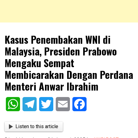
NKRIPOST – VOX POPULI PRO PATRIA
NKRIPOST
Kasus Penembakan WNI di
Malaysia, Presiden Prabowo
Mengaku Sempat
Membicarakan Dengan Perdana
Menteri Anwar Ibrahim
WhatsApp
Telegram
Twitter
Email
Facebook
Listen to this article