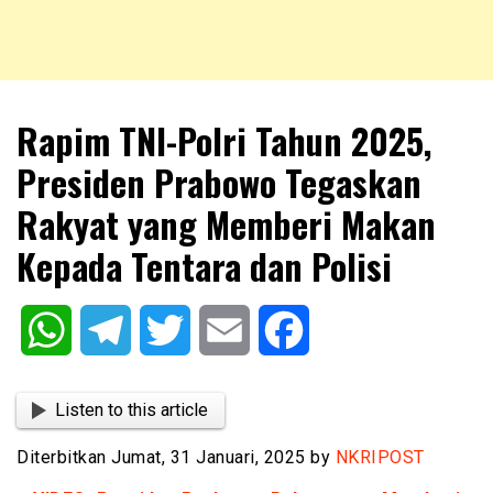
NKRIPOST – VOX POPULI PRO PATRIA
NKRIPOST
Rapim TNI-Polri Tahun 2025,
Presiden Prabowo Tegaskan
Rakyat yang Memberi Makan
Kepada Tentara dan Polisi
WhatsApp
Telegram
Twitter
Email
Facebook
Listen to this article
Diterbitkan Jumat, 31 Januari, 2025 by
NKRIPOST