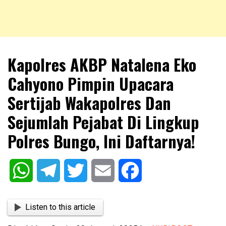
NKRIPOST – VOX POPULI PRO PATRIA
NKRIPOST
Kapolres AKBP Natalena Eko
Cahyono Pimpin Upacara
Sertijab Wakapolres Dan
Sejumlah Pejabat Di Lingkup
Polres Bungo, Ini Daftarnya!
WhatsApp
Telegram
Twitter
Email
Facebook
Listen to this article