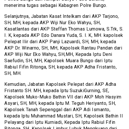
menerima tugas sebagai Kabagren Polre Bungo.
Selanjutnya, Jabatan Kasat Intelkam dari AKP Tarjono,
SH, MH, kepada AKP Wiji Nur Eko Wahyu, SH,
Kasatlantas dari AKP Steffan Thomas Lumowa, S.Trk, S.
I. K, kepada AKP Edo Danara Yuda, S. I. K, MH. kapolsek
Pelepat Ilir dari AKP Panji Lazuardi, SH, MH, kepada
AKP Dr. Winarno, SH, MH, Kapolsek Rantau Pandan dari
AKP Wiji Nur Eko Wahyu, SH,MH, Kepada Iptu Deni
Saefudin, SH, MH, Kapolsek Muara Bungo dari Iptu
Rabiul Fifin Ritonga, SH, kepada AKP Adha Fristanto,
SH, MH.
Kemudian, Jabatan Kapolsek Pelepat dari AKP Adha
Fristanto SH. MH, kepada Iptu SuzukiGurning, SE,
Kapolsek Muko-Muko Bathin VII dari AKP Moh Hasyim
Asyari, SH, MH, kepada Iptu M. Teguh Heriyanto, SH,
Kapolsek Tanah Sepenggal dari AKP Adi Ismanto,
kepada Iptu Muhammad Mustari, SH, Kapolsek Bathin II
Pelayang dari Iptu Kurniadi, Kepada Iptu Rabiul Fifin
Ritonga, SH, Kapolsek Limbur Lubuk Mengkuang dari