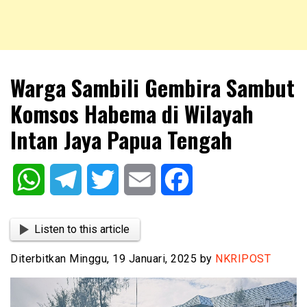
NKRIPOST – VOX POPULI PRO PATRIA
NKRIPOST
Warga Sambili Gembira Sambut
Komsos Habema di Wilayah
Intan Jaya Papua Tengah
WhatsApp
Telegram
Twitter
Email
Facebook
Listen to this article
Diterbitkan Minggu, 19 Januari, 2025 by
NKRIPOST