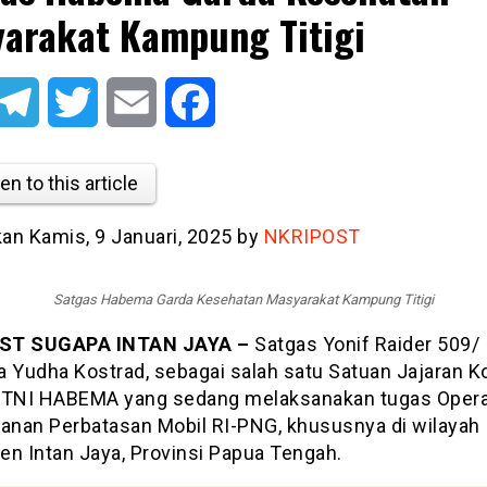
arakat Kampung Titigi
atsApp
Telegram
Twitter
Email
Facebook
en to this article
kan Kamis, 9 Januari, 2025 by
NKRIPOST
Satgas Habema Garda Kesehatan Masyarakat Kampung Titigi
ST SUGAPA INTAN JAYA –
Satgas Yonif Raider 509/
a Yudha Kostrad, sebagai salah satu Satuan Jajaran 
 TNI HABEMA yang sedang melaksanakan tugas Opera
nan Perbatasan Mobil RI-PNG, khususnya di wilayah
en Intan Jaya, Provinsi Papua Tengah.