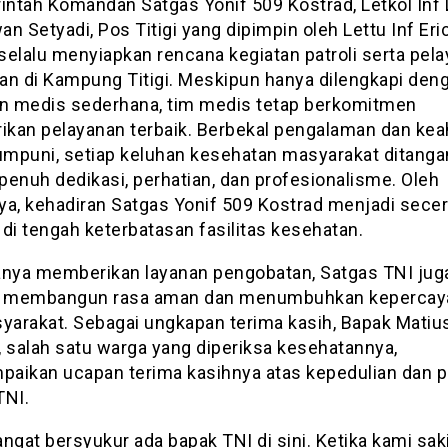
rintah Komandan Satgas Yonif 509 Kostrad, Letkol Inf 
n Setyadi, Pos Titigi yang dipimpin oleh Lettu Inf Eri
selalu menyiapkan rencana kegiatan patroli serta pel
an di Kampung Titigi. Meskipun hanya dilengkapi den
an medis sederhana, tim medis tetap berkomitmen
kan pelayanan terbaik. Berbekal pengalaman dan kea
mpuni, setiap keluhan kesehatan masyarakat ditanga
penuh dedikasi, perhatian, dan profesionalisme. Oleh
ya, kehadiran Satgas Yonif 509 Kostrad menjadi sece
di tengah keterbatasan fasilitas kesehatan.
anya memberikan layanan pengobatan, Satgas TNI jug
l membangun rasa aman dan menumbuhkan kepercaya
syarakat. Sebagai ungkapan terima kasih, Bapak Matiu
, salah satu warga yang diperiksa kesehatannya,
aikan ucapan terima kasihnya atas kepedulian dan p
TNI.
ngat bersyukur ada bapak TNI di sini. Ketika kami saki