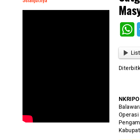
Masy
Satgas
Habema
Garda
Wh
Kesehatan
Masyarakat
Kampung
List
Titigi
Diterbit
NKRIPO
Balawar
Operasi
Pengama
Kabupat