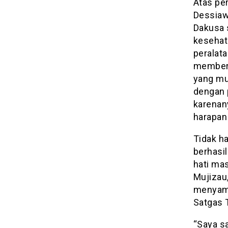
Atas pe
Dessiawa
Dakusa 
kesehat
peralat
memberi
yang mu
dengan 
karenan
harapan 
Tidak h
berhasi
hati ma
Mujizau
menyamp
Satgas 
“Saya sa