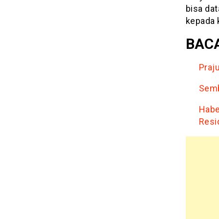
bisa da
kepada 
BACA
Praj
Semb
Habe
Resi