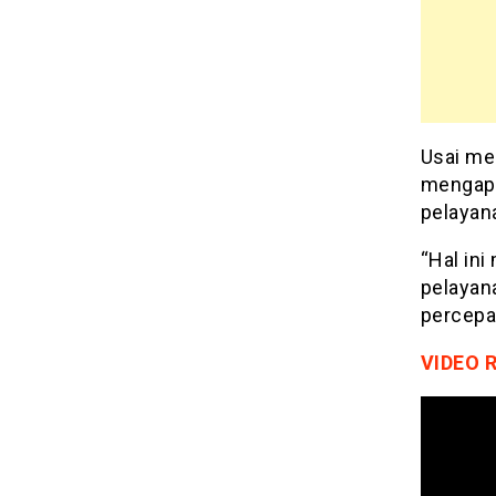
Usai me
mengapr
pelayan
“Hal in
pelayan
percepa
VIDEO 