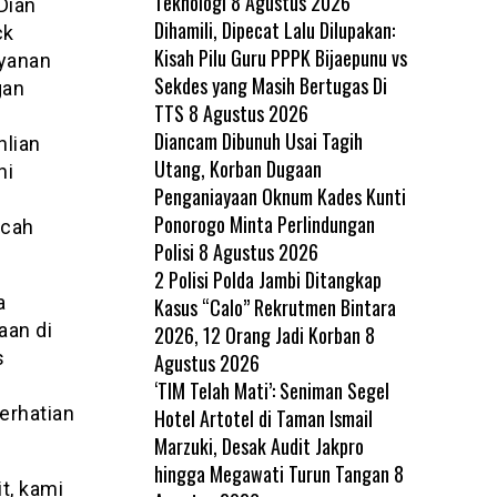
Teknologi
8 Agustus 2026
Dian
Dihamili, Dipecat Lalu Dilupakan:
ck
Kisah Pilu Guru PPPK Bijaepunu vs
ayanan
Sekdes yang Masih Bertugas Di
gan
TTS
8 Agustus 2026
Diancam Dibunuh Usai Tagih
hlian
Utang, Korban Dugaan
ni
Penganiayaan Oknum Kades Kunti
Ponorogo Minta Perlindungan
rcah
Polisi
8 Agustus 2026
2 Polisi Polda Jambi Ditangkap
a
Kasus “Calo” Rekrutmen Bintara
an di
2026, 12 Orang Jadi Korban
8
s
Agustus 2026
‘TIM Telah Mati’: Seniman Segel
erhatian
Hotel Artotel di Taman Ismail
Marzuki, Desak Audit Jakpro
hingga Megawati Turun Tangan
8
t, kami