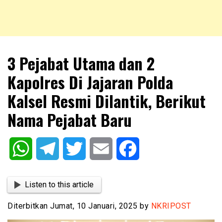
NKRIPOST – VOX POPULI PRO PATRIA
NKRIPOST
3 Pejabat Utama dan 2
Kapolres Di Jajaran Polda
Kalsel Resmi Dilantik, Berikut
Nama Pejabat Baru
WhatsApp
Telegram
Twitter
Email
Facebook
Listen to this article
Diterbitkan Jumat, 10 Januari, 2025 by
NKRIPOST