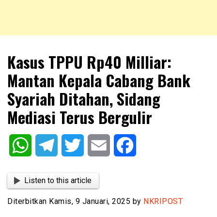
NKRIPOST – VOX POPULI PRO PATRIA
NKRIPOST
Kasus TPPU Rp40 Milliar:
Mantan Kepala Cabang Bank
Syariah Ditahan, Sidang
Mediasi Terus Bergulir
WhatsApp
Telegram
Twitter
Email
Facebook
Listen to this article
Diterbitkan Kamis, 9 Januari, 2025 by
NKRIPOST