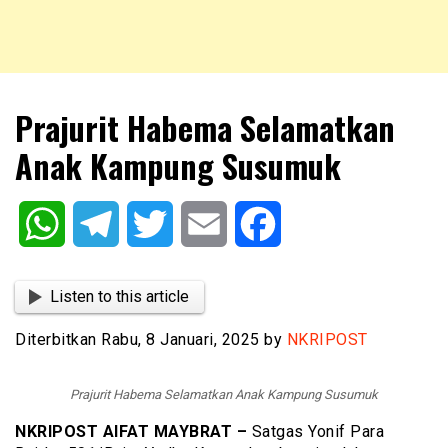
NKRIPOST – VOX POPULI PRO PATRIA
NKRIPOST
Prajurit Habema Selamatkan
Anak Kampung Susumuk
WhatsApp
Telegram
Twitter
Email
Facebook
Listen to this article
Diterbitkan Rabu, 8 Januari, 2025 by
NKRIPOST
Prajurit Habema Selamatkan Anak Kampung Susumuk
NKRIPOST AIFAT MAYBRAT –
Satgas Yonif Para