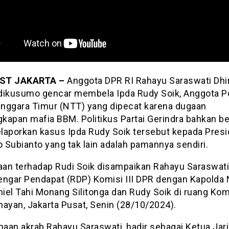
ST JAKARTA –
Anggota DPR RI Rahayu Saraswati Dhi
dikusumo gencar membela Ipda Rudy Soik, Anggota P
nggara Timur (NTT) yang dipecat karena dugaan
kapan mafia BBM. Politikus Partai Gerindra bahkan b
laporkan kasus Ipda Rudy Soik tersebut kepada Pres
 Subianto yang tak lain adalah pamannya sendiri.
an terhadap Rudi Soik disampaikan Rahayu Saraswat
engar Pendapat (RDP) Komisi III DPR dengan Kapolda
niel Tahi Monang Silitonga dan Rudy Soik di ruang Komi
nayan, Jakarta Pusat, Senin (28/10/2024).
paan akrab Rahayu Saraswati, hadir sebagai Ketua Jar