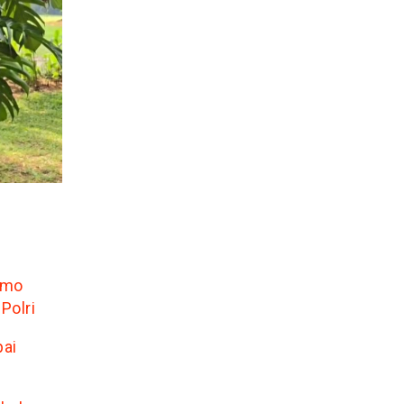
umo
Polri
pai