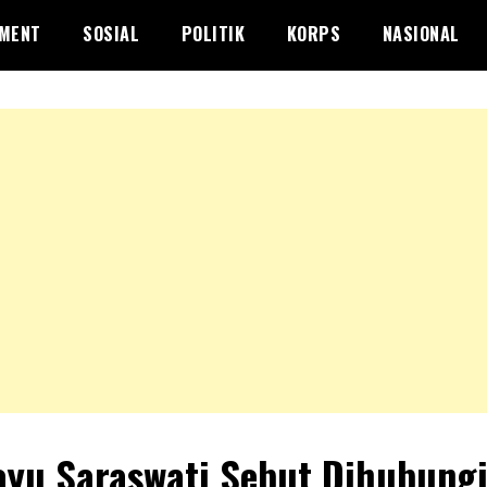
NMENT
SOSIAL
POLITIK
KORPS
NASIONAL
yu Saraswati Sebut Dihubung