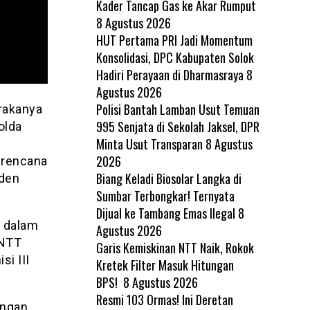
Kader Tancap Gas ke Akar Rumput
8 Agustus 2026
HUT Pertama PRI Jadi Momentum
Konsolidasi, DPC Kabupaten Solok
Hadiri Perayaan di Dharmasraya
8
Agustus 2026
Polisi Bantah Lamban Usut Temuan
rakanya
995 Senjata di Sekolah Jaksel, DPR
olda
Minta Usut Transparan
8 Agustus
2026
erencana
Biang Keladi Biosolar Langka di
iden
Sumbar Terbongkar! Ternyata
Dijual ke Tambang Emas Ilegal
8
i dalam
Agustus 2026
 NTT
Garis Kemiskinan NTT Naik, Rokok
si III
Kretek Filter Masuk Hitungan
BPS!
8 Agustus 2026
Resmi 103 Ormas! Ini Deretan
ingan