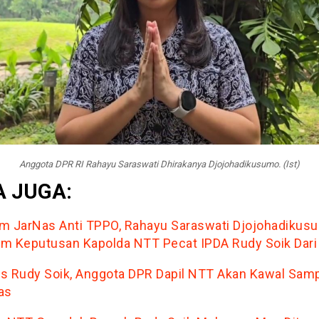
Anggota DPR RI Rahayu Saraswati Dhirakanya Djojohadikusumo. (Ist)
 JUGA:
m JarNas Anti TPPO, Rahayu Saraswati Djojohadikus
m Keputusan Kapolda NTT Pecat IPDA Rudy Soik Dari 
s Rudy Soik, Anggota DPR Dapil NTT Akan Kawal Sam
as