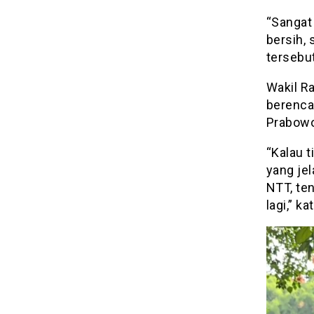
“Sangat
bersih,
tersebut
Wakil Ra
berenca
Prabowo
“Kalau t
yang je
NTT, ten
lagi,” ka