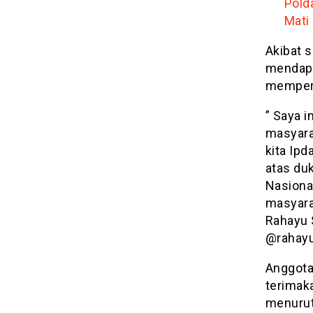
Pold
Mati
Akibat 
mendapa
memperj
” Saya 
masyara
kita Ip
atas du
Nasiona
masyara
Rahayu 
@rahayu
Anggota
terimaka
menurut