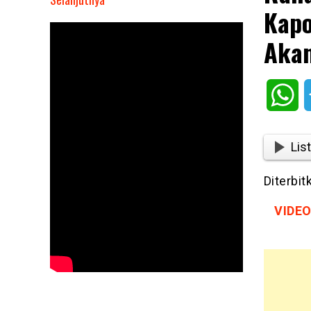
Kapo
Rahayu
Saraswati
Akan
Sebut
Dihubungi
Kapolri,
Wh
Pastikan
Pangkat
Rudy
List
Soik
Akan
Diterbi
Dikembalikan
VIDEO