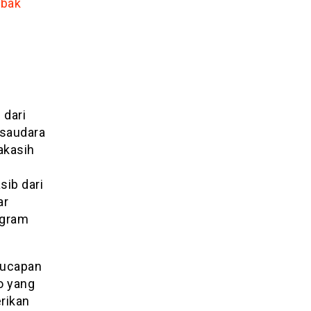
mbak
 dari
 saudara
akasih
ib dari
ar
agram
 ucapan
o yang
rikan