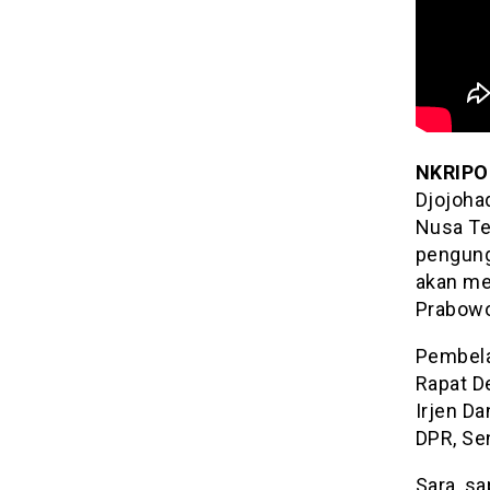
NKRIPO
Djojoha
Nusa Te
pengung
akan me
Prabowo
Pembela
Rapat D
Irjen Da
DPR, Se
Sara, sa