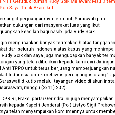
a NTT Geruduk Rumah Rudy Soik Melawan: Mau Dite
 Pun Saya Tidak Akan Ikut
semangat perjuanganmya tersebut, Saraswati pun
tkan dukungan dari masyarakat luas yang ikut
uangkan keadilan bagi nasib Ipda Rudy Soik.
ingin mengucapkan banyak terimakasih atas tanggapan
kat dari seluruh Indonesia atas kasus yang menimpa
da Rudy Soik dan saya juga mengucapkan banyak terim
kungan yang telah diberikan kepada kami dari Jaringan
l Anti TPPO untuk terus berjuang memperjuangkan nas
kat Indonesia untuk melawan perdagangan orang.” Uj
Saraswati dikutip melalui tayangan video di akun inst
saraswati, minggu (3/11) 202).
 DPR RI, Fraksi partai Gerindra ini juga menyampaikan
sih kepada Kapolri Jenderal (Pol) Listyo Sigit Prabow
nya telah menyampaikan komitmennya untuk membe