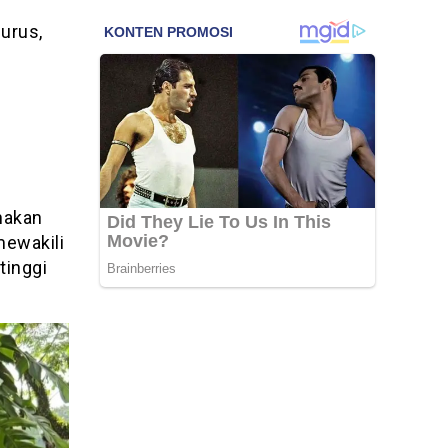
urus,
ihakan
mewakili
tinggi