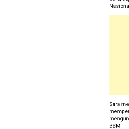
Nasiona
Sara me
memperj
mengung
BBM.