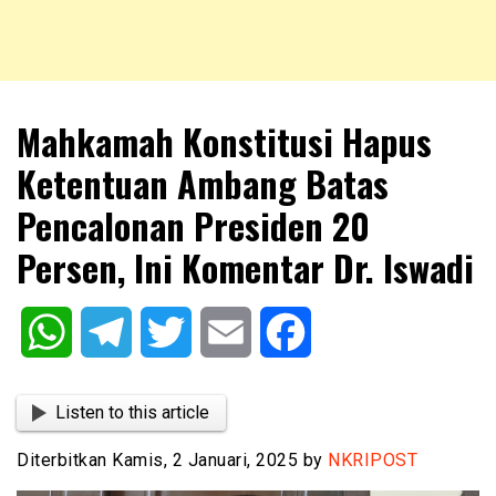
NKRIPOST – VOX POPULI PRO PATRIA
NKRIPOST
Mahkamah Konstitusi Hapus
Ketentuan Ambang Batas
Pencalonan Presiden 20
Persen, Ini Komentar Dr. Iswadi
WhatsApp
Telegram
Twitter
Email
Facebook
Listen to this article
Diterbitkan Kamis, 2 Januari, 2025 by
NKRIPOST