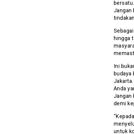
bersatu.
Jangan 
tindaka
Sebagai
hingga t
masyarak
memasti
Ini buka
budaya B
Jakarta
Anda ya
Jangan 
demi ke
“Kepada
menyelu
untuk k