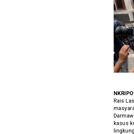
NKRIPO
Rais La
masyara
Darmawa
kasus ko
lingkun