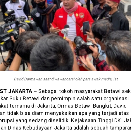
David Darmawan saat diwawancarai oleh para awak media, Ist
ST JAKARTA –
Sebagai tokoh masyarakat Betawi sek
skar Suku Betawi dan pemimpin salah satu organisasi
kat ternama di Jakarta, Ormas Betawi Bangkit, David
n tidak bisa diam menyaksikan apa yang terjadi atas
rupsi yang sedang diselidiki Kejaksaan Tinggi DKI Jak
gan Dinas Kebudayaan Jakarta adalah sebuah tampara