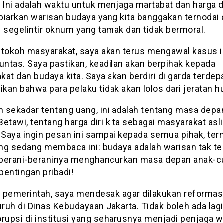
 Ini adalah waktu untuk menjaga martabat dan harga dir
biarkan warisan budaya yang kita banggakan ternodai 
n segelintir oknum yang tamak dan tidak bermoral.
 tokoh masyarakat, saya akan terus mengawal kasus i
untas. Saya pastikan, keadilan akan berpihak kepada
at dan budaya kita. Saya akan berdiri di garda terdep
kan bahwa para pelaku tidak akan lolos dari jeratan 
n sekadar tentang uang, ini adalah tentang masa depa
etawi, tentang harga diri kita sebagai masyarakat asli
. Saya ingin pesan ini sampai kepada semua pihak, te
ng sedang membaca ini: budaya adalah warisan tak tern
berani-beraninya menghancurkan masa depan anak-cu
pentingan pribadi!
 pemerintah, saya mendesak agar dilakukan reformas
ruh di Dinas Kebudayaan Jakarta. Tidak boleh ada lagi
orupsi di institusi yang seharusnya menjadi penjaga w