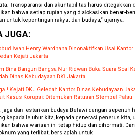
kita. Transparansi dan akuntabilitas harus ditegakkan
kan bahwa setiap rupiah yang dialokasikan benar-ben
an untuk kepentingan rakyat dan budaya,” ujarnya.
 JUGA:
sbud Iwan Henry Wardhana Dinonaktifkan Usai Kantor
ledah Kejati Jakarta
m Bina Bangun Bangsa Nur Ridwan Buka Suara Soal Ke
dah Dinas Kebudayaan DKI Jakarta
ga!! Kejati DKJ Geledah Kantor Dinas Kebudayaan Jaka
ait Kasus Korupsi: Ditemukan Ratusan Stempel Palsu
a jaga dan lestarikan budaya Betawi dengan sepenuh ha
g kepada leluhur kita, kepada generasi penerus kita, 
kan bahwa warisan ini tetap hidup dan dihormati. Da
knum yang terlibat, bersiaplah untuk