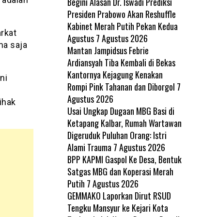
Begini Alasan Dr. Iswadi Prediksi
Presiden Prabowo Akan Reshuffle
Kabinet Merah Putih Pekan Kedua
rkat
Agustus
7 Agustus 2026
ma saja
Mantan Jampidsus Febrie
Ardiansyah Tiba Kembali di Bekas
Kantornya Kejagung Kenakan
ni
Rompi Pink Tahanan dan Diborgol
7
Agustus 2026
ihak
Usai Ungkap Dugaan MBG Basi di
Ketapang Kalbar, Rumah Wartawan
Digeruduk Puluhan Orang: Istri
Alami Trauma
7 Agustus 2026
BPP KAPMI Gaspol Ke Desa, Bentuk
Satgas MBG dan Koperasi Merah
Putih
7 Agustus 2026
GEMMAKO Laporkan Dirut RSUD
Tengku Mansyur ke Kejari Kota