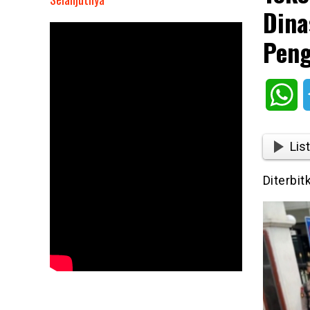
Dina
Tokoh
Betawi
Peng
Kecam
Dugaan
Korupsi
Wh
di
Dinas
Kebudayaan
List
Jakarta:
“Ini
Diterbi
Penghinaan
Bagi
Warisan
Budaya
Kita!”