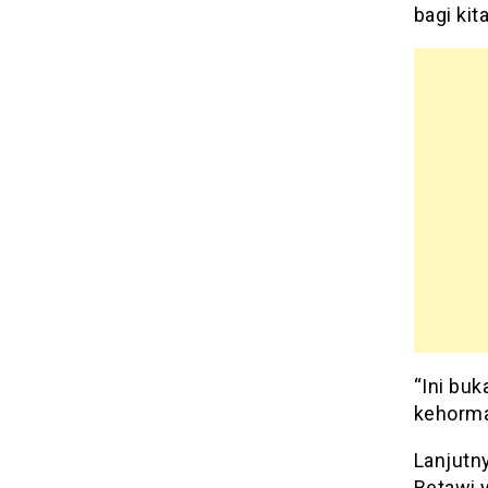
bagi kit
“Ini buk
kehorma
Lanjutny
Betawi 