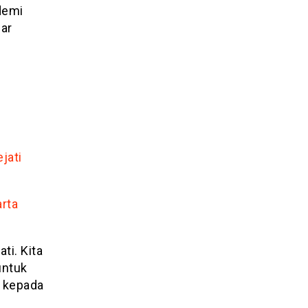
 demi
ar
jati
rta
ti. Kita
untuk
n kepada