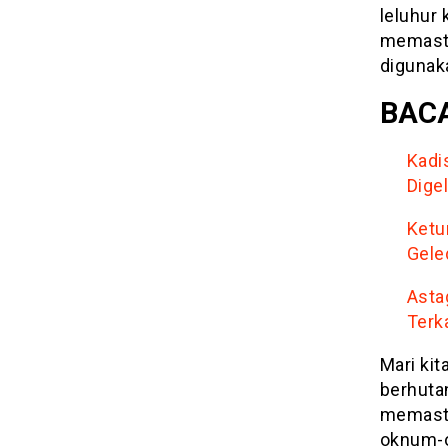
leluhur 
memasti
digunak
BACA
Kadi
Dige
Ketu
Gele
Asta
Terk
Mari kit
berhutan
memasti
oknum-o