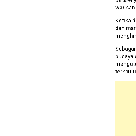
warisan 
Ketika 
dan mart
menghin
Sebagai
budaya d
mengutu
terkait