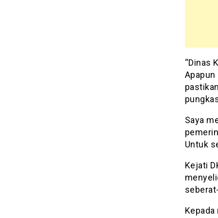
“Dinas 
Apapun a
pastikan
pungkas
Saya me
pemerin
Untuk s
Kejati D
menyelid
seberat
Kepada 