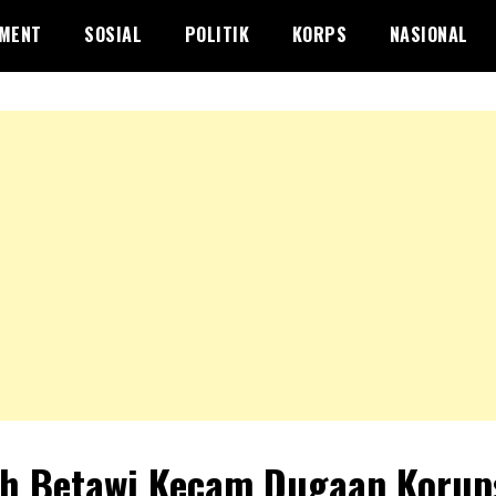
NMENT
SOSIAL
POLITIK
KORPS
NASIONAL
h Betawi Kecam Dugaan Korups