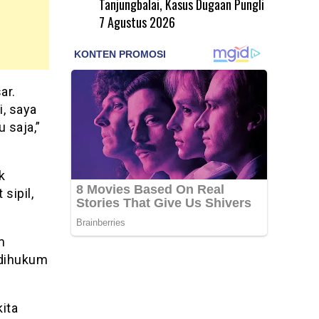
Tanjungbalai, Kasus Dugaan Pungli
7 Agustus 2026
ar.
i, saya
 saja,”
k
sipil,
m
 dihukum
ita