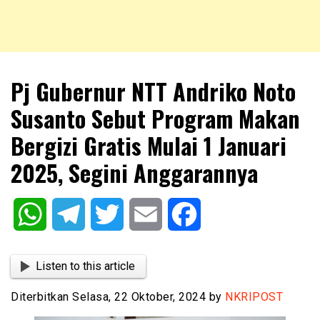
NKRIPOST – VOX POPULI PRO PATRIA
NKRIPOST
Pj Gubernur NTT Andriko Noto
Susanto Sebut Program Makan
Bergizi Gratis Mulai 1 Januari
2025, Segini Anggarannya
WhatsApp
Telegram
Twitter
Email
Facebook
Listen to this article
Diterbitkan Selasa, 22 Oktober, 2024 by
NKRIPOST