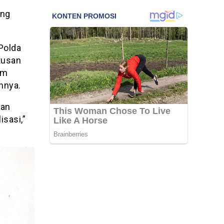
ung
Polda
tusan
am
nnya.
han
isasi,”