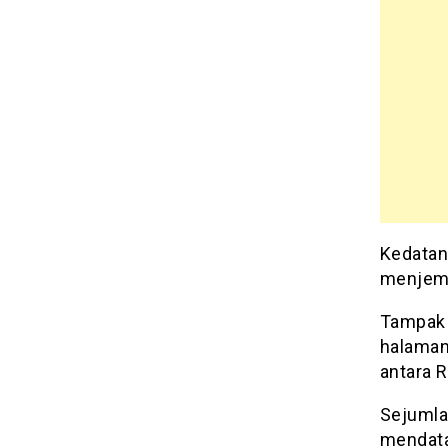
Kedatan
menjemp
Tampak 
halaman
antara 
Sejumla
mendata