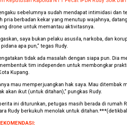
m Keputusan Kapolda NTT Pecat IPDA Rudy Soik Dari 
ngaku sebelumnya sudah mendapat intimidasi dan ter
h pria berbadan kekar yang menutup wajahnya, datan
g drone untuk memantau aktivitasnya.
gaskan, saya bukan pelaku asusila, narkoba, dan korup
pidana apa pun,” tegas Rudy.
ngatakan tidak ada masalah dengan siapa pun. Dia m
membentuk tim independen untuk membongkar prakti
Kota Kupang.
anya mau memperjuangkan hak saya. Mau ditembak m
ak akan ikut (untuk ditahan),” pungkas Rudy.
erita ini diturunkan, petugas masih berada di rumah 
ra Rudy berkukuh menolak untuk ditahan.***(detikbal
REKOMENDASI: