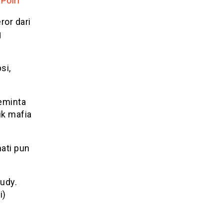
Polri
or dari
g
si,
eminta
k mafia
ati pun
Rudy.
i)