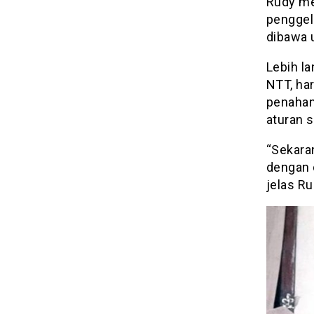
Rudy me
penggel
dibawa u
Lebih l
NTT, ha
penahan
aturan 
“Sekara
dengan d
jelas Ru