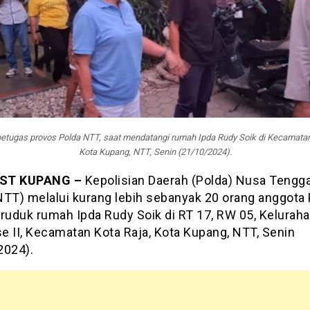
etugas provos Polda NTT, saat mendatangi rumah Ipda Rudy Soik di Kecamatan
Kota Kupang, NTT, Senin (21/10/2024).
ST KUPANG –
Kepolisian Daerah (Polda) Nusa Tengg
NTT) melalui kurang lebih sebanyak 20 orang anggota
uduk rumah Ipda Rudy Soik di RT 17, RW 05, Kelurah
e II, Kecamatan Kota Raja, Kota Kupang, NTT, Senin
2024).