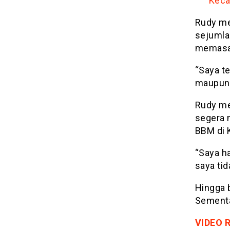
Keca
Rudy me
sejumla
memasan
“Saya te
maupun 
Rudy me
segera 
BBM di 
“Saya h
saya tid
Hingga b
Sementa
VIDEO 