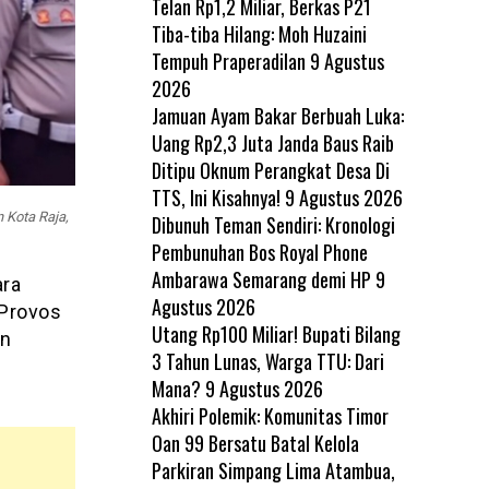
Telan Rp1,2 Miliar, Berkas P21
Tiba-tiba Hilang: Moh Huzaini
Tempuh Praperadilan
9 Agustus
2026
Jamuan Ayam Bakar Berbuah Luka:
Uang Rp2,3 Juta Janda Baus Raib
Ditipu Oknum Perangkat Desa Di
TTS, Ini Kisahnya!
9 Agustus 2026
 Kota Raja,
Dibunuh Teman Sendiri: Kronologi
Pembunuhan Bos Royal Phone
Ambarawa Semarang demi HP
9
ara
Agustus 2026
 Provos
Utang Rp100 Miliar! Bupati Bilang
an
3 Tahun Lunas, Warga TTU: Dari
Mana?
9 Agustus 2026
Akhiri Polemik: Komunitas Timor
Oan 99 Bersatu Batal Kelola
Parkiran Simpang Lima Atambua,