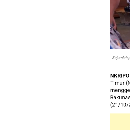
Sejumlah p
NKRIPO
Timur (
mengger
Bakunas
(21/10/