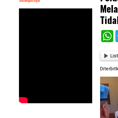
Mela
Polda
NTT
Tida
Geruduk
Rumah
Rudy
Wh
Soik
Melawan:
Mau
List
Ditembak
Mati
Diterbit
Pun
Saya
Tidak
Akan
Ikut