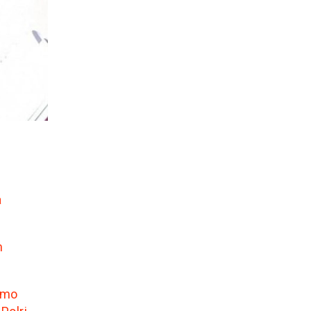
a
m
umo