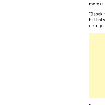
mereka.
“Bapak K
hal-hal 
dikutip 