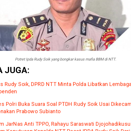
Potret Ipda Rudy Soik yang bongkar kasus mafia BBM di NTT.
 JUGA:
s Rudy Soik, DPRD NTT Minta Polda Libatkan Lembag
penden
s Polri Buka Suara Soal PTDH Rudy Soik Usai Dikeca
nakan Prabowo Subianto
m JarNas Anti TPPO, Rahayu Saraswati Djojohadikus