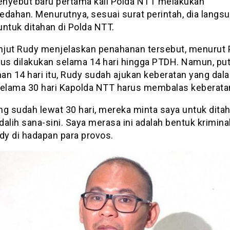
nyebut baru pertama kali Polda NTT melakukan
edahan. Menurutnya, sesuai surat perintah, dia langs
ntuk ditahan di Polda NTT.
anjut Rudy menjelaskan penahanan tersebut, menurut 
rus dilakukan selama 14 hari hingga PTDH. Namun, pu
an 14 hari itu, Rudy sudah ajukan keberatan yang dal
selama 30 hari Kapolda NTT harus membalas keberata
ng sudah lewat 30 hari, mereka minta saya untuk dita
alih sana-sini. Saya merasa ini adalah bentuk kriminal
dy di hadapan para provos.