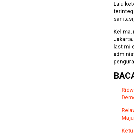
Lalu ket
terinte
sanitasi
Kelima,
Jakarta.
last mil
adminis
pengura
BACA
Ridw
Demo
Rela
Maju
Ketu