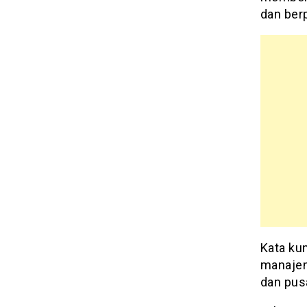
dan ber
Kata kun
manajem
dan pusa