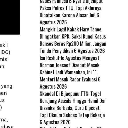
Kades Fafinesu B Nyaris Dijemput
Paksa Polres TTU, Tapi Akhirnya
Dibatalkan Karena Alasan Ini!
6
Agustus 2026
Mangkir Lagi! Kakak Hary Tanoe
Diingatkan KPK: Saksi Kunci Kasus
Bansos Beras Rp200 Miliar, Jangan
akil
Tunda Penyidikan
6 Agustus 2026
IDO)
Isu Reshuffle Agustus Menguat:
misi
Norman Joesoef Disebut Masuk
an
Kabinet Jadi Wamenhan, Ini 11
Menteri Masuk Radar Evaluasi
6
Agustus 2026
l yang
Skandal Di Bijaepunu TTS: Togel
men
Berujung Asusila Hingga Hamil Dan
us
Disanksi Berbeda, Guru Dipecat
)
Tapi Oknum Sekdes Tetap Bekerja
ma,
6 Agustus 2026
rdaya,