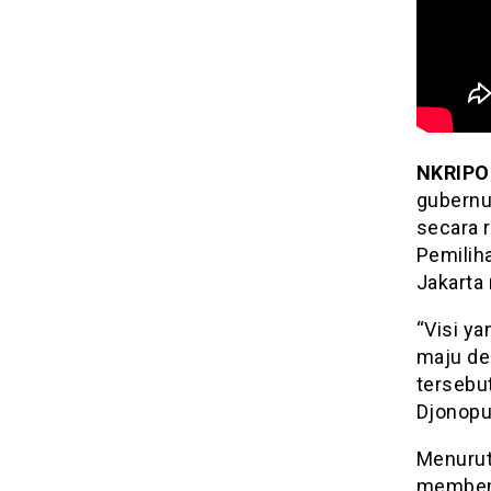
NKRIPO
gubernu
secara 
Pemilih
Jakarta 
“Visi ya
maju de
tersebu
Djonoput
Menurut
membent