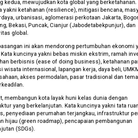
ng kedua, mewujudkan kota global yang berketahanan.
 yakni ketahanan (resilience), mitigasi bencana, mas
daya, urbanisasi, aglomerasi perkotaan Jakarta, Bogor
ng, Bekasi, Puncak, Cianjur (Jabodetabekpunjur), dan
itas global.
 pasangan ini akan mendorong pertumbuhan ekonomi 
. Kata kuncinya yakni bebas miskin ekstrim, ramah inve
an berbisnis (ease of doing business), ketahanan pa
i wisata internasional, lapangan kerja, daya beli, UMK
sahaan, akses permodalan, pasar tradisional dan temat
rkeadilan.
, membangun kota layak huni kelas dunia dengan
uktur yang berkelanjutan. Kata kuncinya yakni tata rua
s, penyediaan perumahan terjangkau, infrastruktur pe
lan hijau (green roadmap), pencapaian pembangunan
njutan (SDGs).