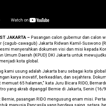
ST JAKARTA –
Pasangan calon gubernur dan calon w
r (cagub-cawagub) Jakarta Ridwan Kamil-Suswono (R
resmi menyerahkan dokumen visi dan misi kepada Ko
an Umum Daerah (KPUD) DKI Jakarta untuk mewujudk
menjadi kota global.
ng kami usung adalah Jakarta baru sebagai kota globa
ngan karya inovatif, berkeadilan, dan sejahtera. Doku
t memuat 65 halaman,” kata Juru Bicara RIDO, Bernard
ro yang akrab dipanggil Bernie di Jakarta, Senin (16/9
 Bernie, pasangan RIDO mengusung enam misi. Perta
uk manusia Pancasila yang berdaya saing, setara, be