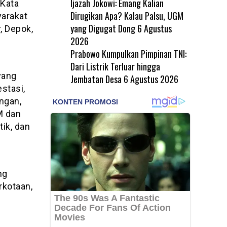
Ijazah Jokowi: Emang Kalian
 Kata
Dirugikan Apa? Kalau Palsu, UGM
yarakat
yang Digugat Dong
6 Agustus
, Depok,
2026
Prabowo Kumpulkan Pimpinan TNI:
Dari Listrik Terluar hingga
yang
Jembatan Desa
6 Agustus 2026
stasi,
ngan,
M dan
ik, dan
ng
rkotaan,