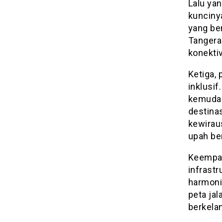
Lalu ya
kuncinya
yang ber
Tangera
konektiv
Ketiga,
inklusif
kemudah
destinas
kewirau
upah be
Keempat
infrastr
harmoni
peta ja
berkela