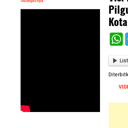
Pilg
Visi
Misi
Kota
Ridwan
Kamil-
Suswono
Wh
Di
Pilgub
Jakarta,
List
RIDO
Siap
Diterbit
Wujudkan
Kota
VID
Global