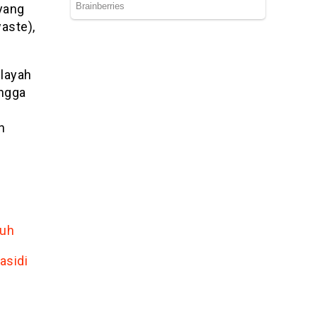
 yang
aste),
layah
ingga
n
suh
asidi