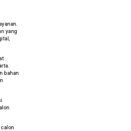
ayanan.
an yang
ital,
at
rta.
an bahan
an
i
alon
 calon