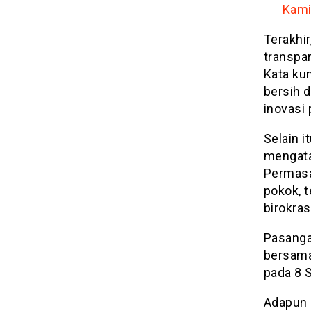
Kami
Terakhi
transpa
Kata kun
bersih d
inovasi
Selain i
mengata
Permasa
pokok, t
birokras
Pasanga
bersama
pada 8 
Adapun 