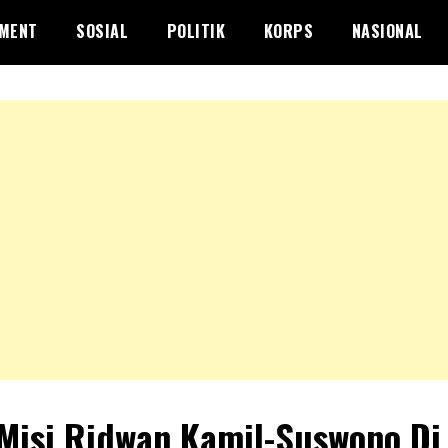
NMENT
SOSIAL
POLITIK
KORPS
NASIONAL
 Misi Ridwan Kamil-Suswono Di