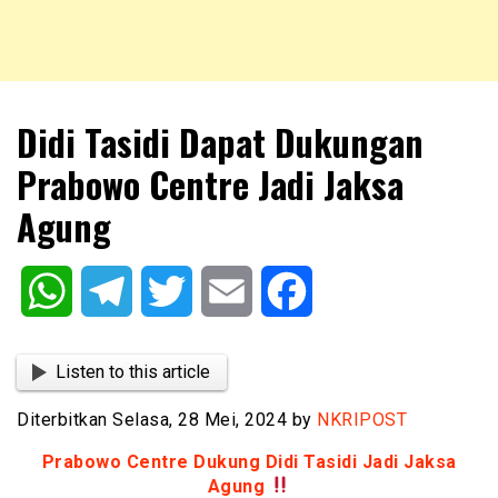
NKRIPOST – VOX POPULI PRO PATRIA
NKRIPOST
Didi Tasidi Dapat Dukungan
Prabowo Centre Jadi Jaksa
Agung
WhatsApp
Telegram
Twitter
Email
Facebook
Listen to this article
Diterbitkan Selasa, 28 Mei, 2024 by
NKRIPOST
Prabowo Centre Dukung Didi Tasidi Jadi Jaksa
Agung