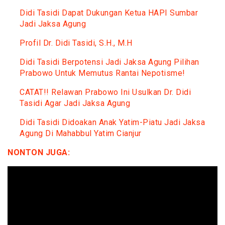
Didi Tasidi Dapat Dukungan Ketua HAPI Sumbar
Jadi Jaksa Agung
Profil Dr. Didi Tasidi, S.H., M.H
Didi Tasidi Berpotensi Jadi Jaksa Agung Pilihan
Prabowo Untuk Memutus Rantai Nepotisme!
CATAT!! Relawan Prabowo Ini Usulkan Dr. Didi
Tasidi Agar Jadi Jaksa Agung
Didi Tasidi Didoakan Anak Yatim-Piatu Jadi Jaksa
Agung Di Mahabbul Yatim Cianjur
NONTON JUGA: