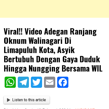
NKRIPOST – VOX POPULI PRO PATRIA
NKRIPOST
Viral!! Video Adegan Ranjang
Oknum Walinagari Di
Limapuluh Kota, Asyik
Bertubuh Dengan Gaya Duduk
Hingga Nungging Bersama WIL
WhatsApp
Telegram
Twitter
Email
Facebook
Listen to this article