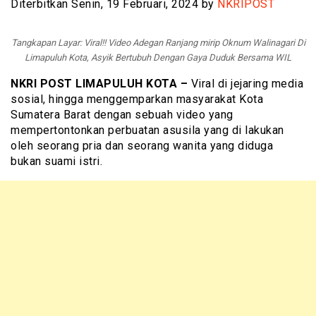
Diterbitkan Senin, 19 Februari, 2024 by
NKRIPOST
Tangkapan Layar: Viral!! Video Adegan Ranjang mirip Oknum Walinagari Di
Limapuluh Kota, Asyik Bertubuh Dengan Gaya Duduk Bersama WIL
NKRI POST LIMAPULUH KOTA –
Viral di jejaring media
sosial, hingga menggemparkan masyarakat Kota
Sumatera Barat dengan sebuah video yang
mempertontonkan perbuatan asusila yang di lakukan
oleh seorang pria dan seorang wanita yang diduga
bukan suami istri.