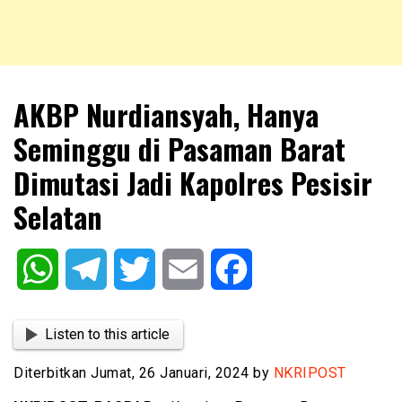
NKRIPOST – VOX POPULI PRO PATRIA
NKRIPOST
AKBP Nurdiansyah, Hanya
Seminggu di Pasaman Barat
Dimutasi Jadi Kapolres Pesisir
Selatan
WhatsApp
Telegram
Twitter
Email
Facebook
Listen to this article
Diterbitkan Jumat, 26 Januari, 2024 by
NKRIPOST