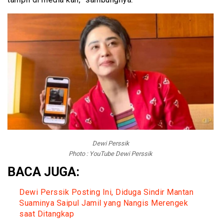
Dewi Perssik
Photo : YouTube Dewi Perssik
BACA JUGA:
Dewi Perssik Posting Ini, Diduga Sindir Mantan
Suaminya Saipul Jamil yang Nangis Merengek
saat Ditangkap