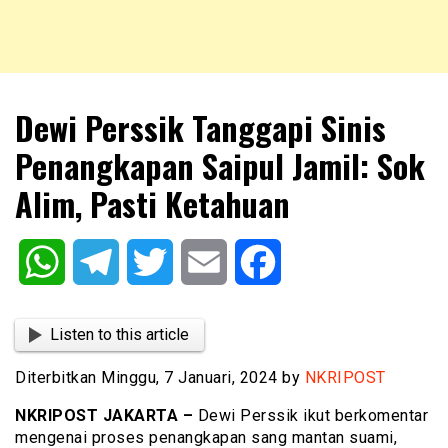
NKRIPOST – VOX POPULI PRO PATRIA
NKRIPOST
Dewi Perssik Tanggapi Sinis
Penangkapan Saipul Jamil: Sok
Alim, Pasti Ketahuan
WhatsApp
Telegram
Twitter
Email
Facebook
Listen to this article
Diterbitkan Minggu, 7 Januari, 2024 by
NKRIPOST
NKRIPOST JAKARTA –
Dewi Perssik ikut berkomentar
mengenai proses penangkapan sang mantan suami,