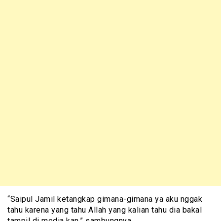
“Saipul Jamil ketangkap gimana-gimana ya aku nggak
tahu karena yang tahu Allah yang kalian tahu dia bakal
tampil di media kan,” sambungnya.