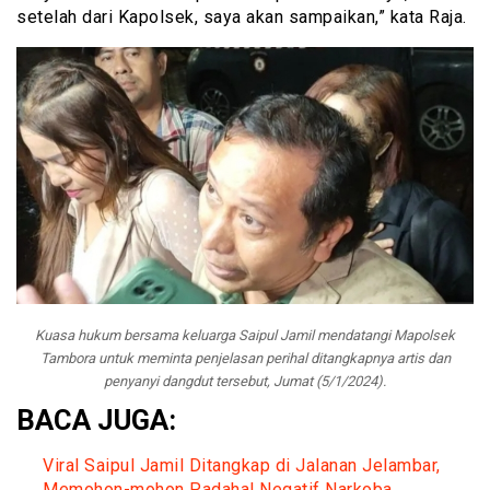
setelah dari Kapolsek, saya akan sampaikan,” kata Raja.
Kuasa hukum bersama keluarga Saipul Jamil mendatangi Mapolsek
Tambora untuk meminta penjelasan perihal ditangkapnya artis dan
penyanyi dangdut tersebut, Jumat (5/1/2024).
BACA JUGA:
Viral Saipul Jamil Ditangkap di Jalanan Jelambar,
Memohon-mohon Padahal Negatif Narkoba