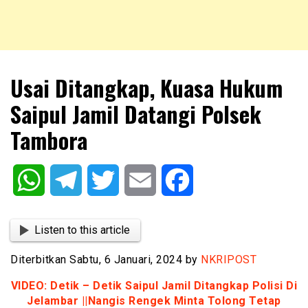
NKRIPOST – VOX POPULI PRO PATRIA
NKRIPOST
Usai Ditangkap, Kuasa Hukum
Saipul Jamil Datangi Polsek
Tambora
WhatsApp
Telegram
Twitter
Email
Facebook
Listen to this article
Diterbitkan Sabtu, 6 Januari, 2024 by
NKRIPOST
VIDEO: Detik – Detik Saipul Jamil Ditangkap Polisi Di
Jelambar ||Nangis Rengek Minta Tolong Tetap