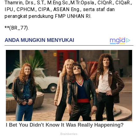
Thamrin, Drs., S.T., M.Eng.Sc.,M.Tr.Opsla., CIQnR., CIQaR.,
IPU., CPHCM., CIPA., ASEAN Eng., serta staf dan
perangkat pendukung FMP UNHAN RI.
**(BR_77).