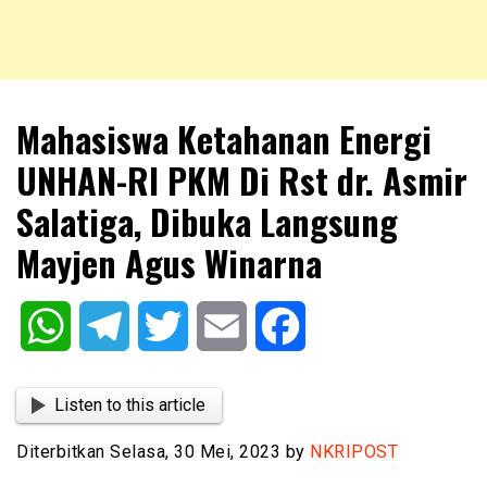
NKRIPOST – VOX POPULI PRO PATRIA
NKRIPOST
Mahasiswa Ketahanan Energi
UNHAN-RI PKM Di Rst dr. Asmir
Salatiga, Dibuka Langsung
Mayjen Agus Winarna
WhatsApp
Telegram
Twitter
Email
Facebook
Listen to this article
Diterbitkan Selasa, 30 Mei, 2023 by
NKRIPOST