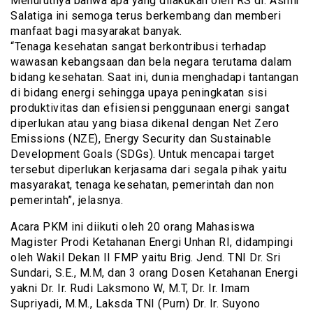
Menurutnya bahwa apa yang dilakukan oleh RS dr. Asmir
Salatiga ini semoga terus berkembang dan memberi
manfaat bagi masyarakat banyak.
“Tenaga kesehatan sangat berkontribusi terhadap
wawasan kebangsaan dan bela negara terutama dalam
bidang kesehatan. Saat ini, dunia menghadapi tantangan
di bidang energi sehingga upaya peningkatan sisi
produktivitas dan efisiensi penggunaan energi sangat
diperlukan atau yang biasa dikenal dengan Net Zero
Emissions (NZE), Energy Security dan Sustainable
Development Goals (SDGs). Untuk mencapai target
tersebut diperlukan kerjasama dari segala pihak yaitu
masyarakat, tenaga kesehatan, pemerintah dan non
pemerintah”, jelasnya.
Acara PKM ini diikuti oleh 20 orang Mahasiswa
Magister Prodi Ketahanan Energi Unhan RI, didampingi
oleh Wakil Dekan II FMP yaitu Brig. Jend. TNI Dr. Sri
Sundari, S.E., M.M, dan 3 orang Dosen Ketahanan Energi
yakni Dr. Ir. Rudi Laksmono W, M.T, Dr. Ir. Imam
Supriyadi, M.M., Laksda TNI (Purn) Dr. Ir. Suyono