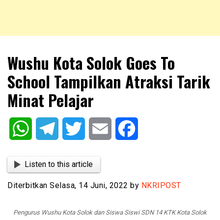
NKRIPOST – VOX POPULI PRO PATRIA
NKRIPOST
Wushu Kota Solok Goes To
School Tampilkan Atraksi Tarik
Minat Pelajar
WhatsApp
Telegram
Twitter
Email
Facebook
Listen to this article
Diterbitkan Selasa, 14 Juni, 2022 by
NKRIPOST
Pengurus Wushu Kota Solok dan Siswa Siswi SDN 14 KTK Kota Solok