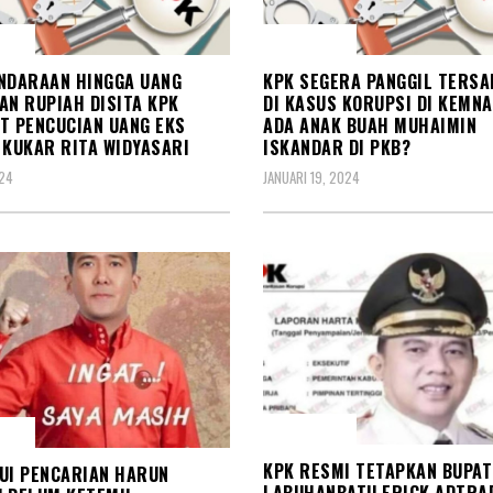
PSI
KORUPSI
NDARAAN HINGGA UANG
KPK SEGERA PANGGIL TERS
AN RUPIAH DISITA KPK
DI KASUS KORUPSI DI KEMNA
T PENCUCIAN UANG EKS
ADA ANAK BUAH MUHAIMIN
 KUKAR RITA WIDYASARI
ISKANDAR DI PKB?
024
JANUARI 19, 2024
KORUPSI
PSI
KPK RESMI TETAPKAN BUPAT
UI PENCARIAN HARUN