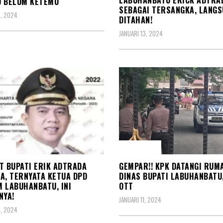
LABUHANBATU ERICK ADTRA
U BELUM KETEMU
SEBAGAI TERSANGKA, LANG
6, 2024
DITAHAN!
JANUARI 13, 2024
PSI
KORUPSI
T BUPATI ERIK ADTRADA
GEMPAR!! KPK DATANGI RUM
A, TERNYATA KETUA DPD
DINAS BUPATI LABUHANBATU
 LABUHANBATU, INI
OTT
NYA!
JANUARI 11, 2024
2, 2024