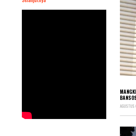
KPK
Periksa
Ketua
DPD
Gerindra
Maluku
Utara
Muhaimin
Syarif,
Gegara
KORU
Ini!
MANGKI
BANSOS
AGUSTUS 