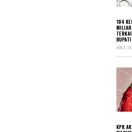
KORU
104 KE
MILIAR
TERKAI
BUPATI
JUNI 8, 2
KORU
KPK AK