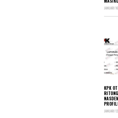
MASIK
JANUARI 1
KORU
KPK OT
RITONG
NASDEM
PROFIL
JANUARI 1