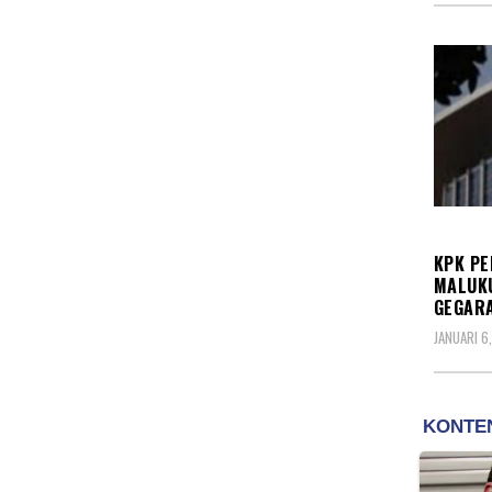
KORU
KPK PE
MALUKU
GEGARA
JANUARI 6