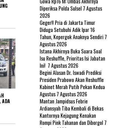
DA
Gowa Rp16 M: Ombas Akhirnya
SUNG
Diperiksa Polda Sulsel
7 Agustus
2026
Geger!! Pria di Jakarta Timur
Diduga Setubuhi Adik Ipar 16
Tahun, Kepergok Anaknya Sendiri
7
Agustus 2026
Istana Akhirnya Buka Suara Soal
Isu Reshuffle, Prioritas Isi Jabatan
Ini!
7 Agustus 2026
Begini Alasan Dr. Iswadi Prediksi
Presiden Prabowo Akan Reshuffle
Kabinet Merah Putih Pekan Kedua
Agustus
7 Agustus 2026
AH
Mantan Jampidsus Febrie
, ADA
Ardiansyah Tiba Kembali di Bekas
Kantornya Kejagung Kenakan
Rompi Pink Tahanan dan Diborgol
7