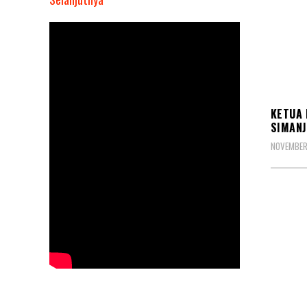
Kasad
Jenderal
TNI
Dudung
Abdurachman
KORP
Pimpin
KETUA 
Pemakaman
SIMANJ
Prajurit
NOVEMBER
Yang
Gugur
Di
Papua
KORP