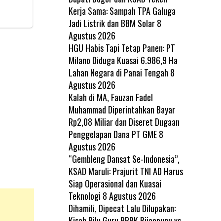
Kerja Sama: Sampah TPA Galuga
Jadi Listrik dan BBM Solar
8
Agustus 2026
HGU Habis Tapi Tetap Panen: PT
Milano Diduga Kuasai 6.986,9 Ha
Lahan Negara di Panai Tengah
8
Agustus 2026
Kalah di MA, Fauzan Fadel
Muhammad Diperintahkan Bayar
Rp2,08 Miliar dan Diseret Dugaan
Penggelapan Dana PT GME
8
Agustus 2026
“Gembleng Dansat Se-Indonesia”,
KSAD Maruli: Prajurit TNI AD Harus
Siap Operasional dan Kuasai
Teknologi
8 Agustus 2026
Dihamili, Dipecat Lalu Dilupakan:
Kisah Pilu Guru PPPK Bijaepunu vs