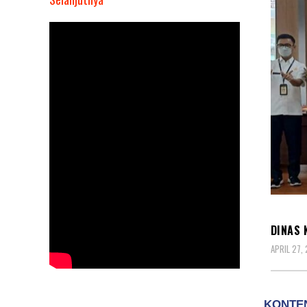
Dinas
Kesehatan
Provinsi
Jawa
Timur
Launching
Aplikasi
E-
TIBI
KESEH
DINAS 
APRIL 27,