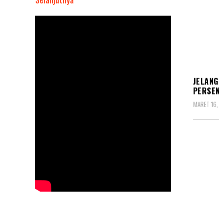
Mensos
Risma
Bawa
Kabar
Bahagia:
SOSIA
Bansos
JELANG
Rp600
PERSE
Ribu
MARET 16,
Segera
Cair
HUKU