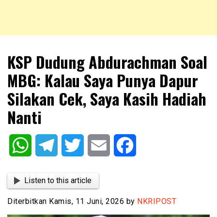
NKRIPOST – VOX POPULI PRO PATRIA
NKRIPOST
KSP Dudung Abdurachman Soal
MBG: Kalau Saya Punya Dapur
Silakan Cek, Saya Kasih Hadiah
Nanti
WhatsApp
Telegram
Twitter
Email
Facebook
Listen to this article
Diterbitkan Kamis, 11 Juni, 2026 by
NKRIPOST