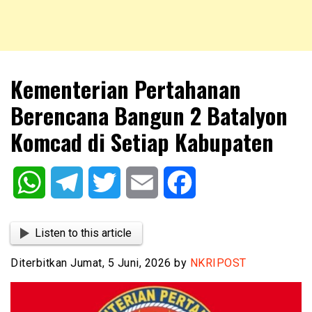
NKRIPOST – VOX POPULI PRO PATRIA
NKRIPOST
Kementerian Pertahanan
Berencana Bangun 2 Batalyon
Komcad di Setiap Kabupaten
WhatsApp
Telegram
Twitter
Email
Facebook
Listen to this article
Diterbitkan Jumat, 5 Juni, 2026 by
NKRIPOST