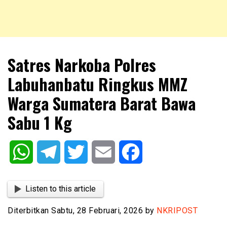
NKRIPOST – VOX POPULI PRO PATRIA
NKRIPOST
Satres Narkoba Polres
Labuhanbatu Ringkus MMZ
Warga Sumatera Barat Bawa
Sabu 1 Kg
WhatsApp
Telegram
Twitter
Email
Facebook
Listen to this article
Diterbitkan Sabtu, 28 Februari, 2026 by
NKRIPOST