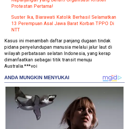
Protestan Pertama!
Suster Ika, Biarawati Katolik Berhasil Selamatkan
13 Perempuan Asal Jawa Barat Korban TPPO Di
NTT
Kasus ini menambah daftar panjang dugaan tindak
pidana penyelundupan manusia melalui jalur laut di
wilayah perbatasan selatan Indonesia, yang kerap
dimanfaatkan sebagai titik transit menuju
Australia.***voi