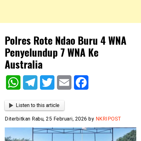
NKRIPOST – VOX POPULI PRO PATRIA
NKRIPOST
Polres Rote Ndao Buru 4 WNA
Penyelundup 7 WNA Ke
Australia
WhatsApp
Telegram
Twitter
Email
Facebook
Listen to this article
Diterbitkan Rabu, 25 Februari, 2026 by
NKRIPOST