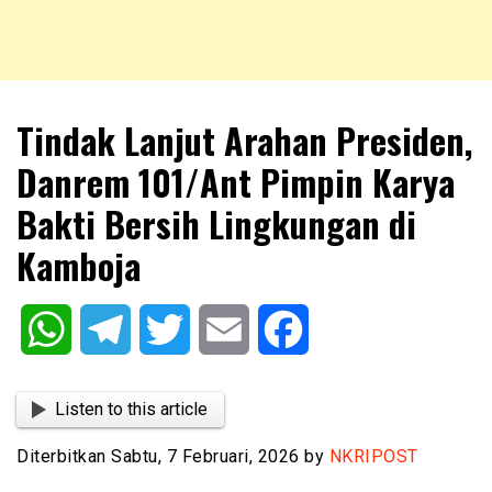
NKRIPOST – VOX POPULI PRO PATRIA
NKRIPOST
Tindak Lanjut Arahan Presiden,
Danrem 101/Ant Pimpin Karya
Bakti Bersih Lingkungan di
Kamboja
WhatsApp
Telegram
Twitter
Email
Facebook
Listen to this article
Diterbitkan Sabtu, 7 Februari, 2026 by
NKRIPOST