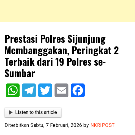
NKRIPOST – VOX POPULI PRO PATRIA
NKRIPOST
Prestasi Polres Sijunjung
Membanggakan, Peringkat 2
Terbaik dari 19 Polres se-
Sumbar
WhatsApp
Telegram
Twitter
Email
Facebook
Listen to this article
Diterbitkan Sabtu, 7 Februari, 2026 by
NKRIPOST