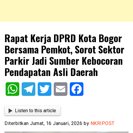
NKRIPOST – VOX POPULI PRO PATRIA
NKRIPOST
Rapat Kerja DPRD Kota Bogor
Bersama Pemkot, Sorot Sektor
Parkir Jadi Sumber Kebocoran
Pendapatan Asli Daerah
WhatsApp
Telegram
Twitter
Email
Facebook
Listen to this article
Diterbitkan Jumat, 16 Januari, 2026 by
NKRIPOST