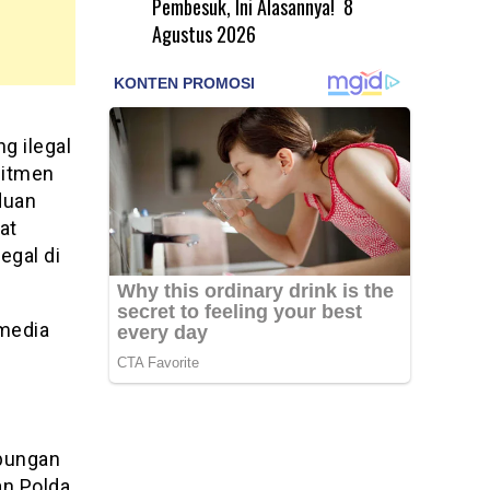
Pembesuk, Ini Alasannya!
8
Agustus 2026
g ilegal
mitmen
duan
at
egal di
 media
a
abungan
an Polda