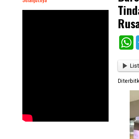
Tind
Bareskrim
Turunkan
Rusa
Tim
ke
Sumbar,
Wh
Tindak
Tambang
Emas
List
Ilegal
yang
Diterbit
Rusak
Lingkungan