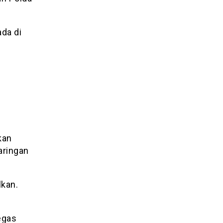
da di
kan
aringan
lkan.
egas