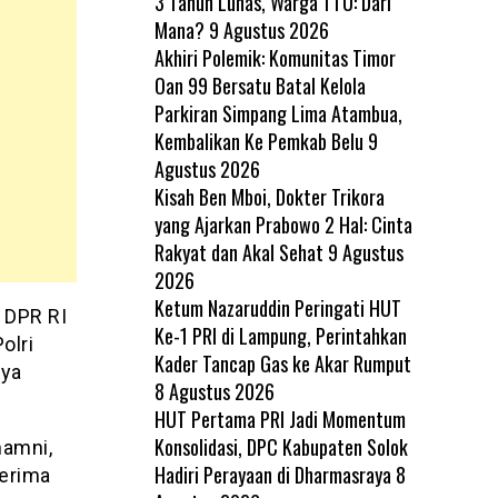
3 Tahun Lunas, Warga TTU: Dari
Mana?
9 Agustus 2026
Akhiri Polemik: Komunitas Timor
Oan 99 Bersatu Batal Kelola
Parkiran Simpang Lima Atambua,
Kembalikan Ke Pemkab Belu
9
Agustus 2026
Kisah Ben Mboi, Dokter Trikora
yang Ajarkan Prabowo 2 Hal: Cinta
Rakyat dan Akal Sehat
9 Agustus
2026
Ketum Nazaruddin Peringati HUT
 DPR RI
Ke-1 PRI di Lampung, Perintahkan
olri
Kader Tancap Gas ke Akar Rumput
nya
8 Agustus 2026
HUT Pertama PRI Jadi Momentum
Konsolidasi, DPC Kabupaten Solok
hamni,
Hadiri Perayaan di Dharmasraya
8
erima