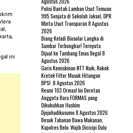
Agustus 2026
Polisi Bantah Lamban Usut Temuan
skrim
995 Senjata di Sekolah Jaksel, DPR
tera
Minta Usut Transparan
8 Agustus
al,
2026
karta,
Biang Keladi Biosolar Langka di
Sumbar Terbongkar! Ternyata
Dijual ke Tambang Emas Ilegal
8
al ini
Agustus 2026
Garis Kemiskinan NTT Naik, Rokok
Kretek Filter Masuk Hitungan
BPS!
8 Agustus 2026
Resmi 103 Ormas! Ini Deretan
Anggota Baru FORMAS yang
Dikukuhkan Hashim
Djojohadikusumo
8 Agustus 2026
Besuk Tahanan Bawa Makanan,
Kapolres Belu: Wajib Dicicipi Dulu