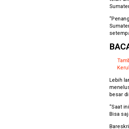
Sumater
“Penang
Sumater
setempat
BACA
Tamb
Keru
Lebih l
menelus
besar di
“Saat in
Bisa saj
Bareskr