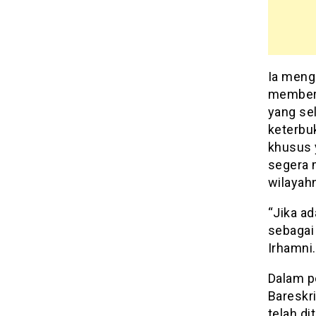
Ia meng
memberi
yang se
keterbu
khusus 
segera 
wilayah
“Jika a
sebagai 
Irhamni.
Dalam p
Bareskri
telah di