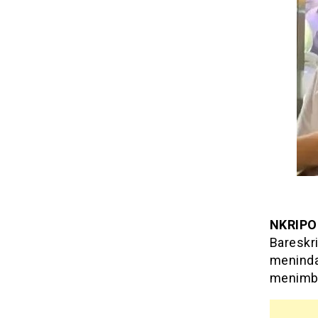
NKRIPO
Bareskr
meninda
menimbu