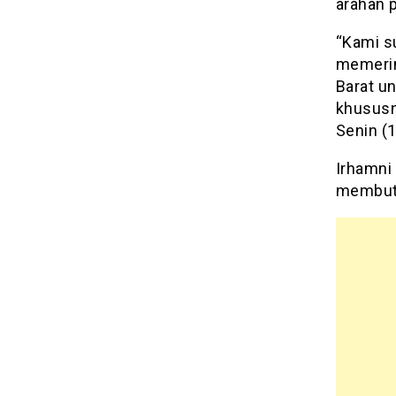
arahan p
“Kami s
memerin
Barat u
khususny
Senin (
Irhamni
membutu