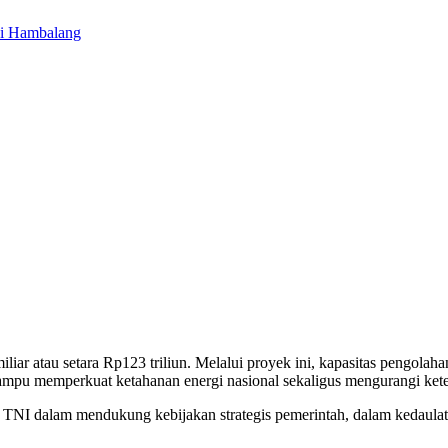
di Hambalang
iar atau setara Rp123 triliun. Melalui proyek ini, kapasitas pengola
n mampu memperkuat ketahanan energi nasional sekaligus mengurangi ke
NI dalam mendukung kebijakan strategis pemerintah, dalam kedaulata