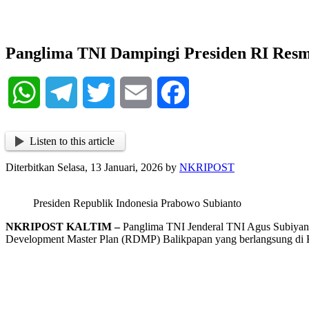
NKRIPOST
NKRIPOST – VOX POPULI PRO PATRIA
Panglima TNI Dampingi Presiden RI Res
WhatsApp
Telegram
Twitter
Email
Facebook
Listen to this article
Diterbitkan Selasa, 13 Januari, 2026 by
NKRIPOST
Presiden Republik Indonesia Prabowo Subianto
NKRIPOST KALTIM –
Panglima TNI Jenderal TNI Agus Subiyanto
Development Master Plan (RDMP) Balikpapan yang berlangsung di Kan