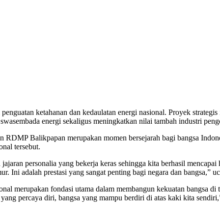
guatan ketahanan dan kedaulatan energi nasional. Proyek strategis i
sembada energi sekaligus meningkatkan nilai tambah industri pengo
RDMP Balikpapan merupakan momen bersejarah bagi bangsa Indonesia 
nal tersebut.
jaran personalia yang bekerja keras sehingga kita berhasil mencapai ha
r. Ini adalah prestasi yang sangat penting bagi negara dan bangsa,” u
onal merupakan fondasi utama dalam membangun kekuatan bangsa di t
ang percaya diri, bangsa yang mampu berdiri di atas kaki kita sendiri,