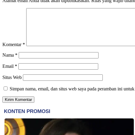
Alamat email Anda tidak akan dipublikasikan.
Ruas yang wajib ditan
Komentar
*
Nama
*
Email
*
Situs Web
Simpan nama, email, dan situs web saya pada peramban ini untuk