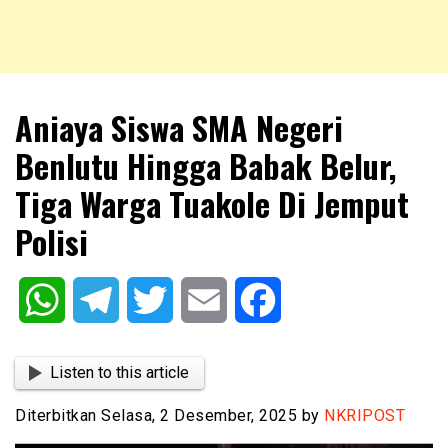
NKRIPOST – VOX POPULI PRO PATRIA
NKRIPOST
Aniaya Siswa SMA Negeri
Benlutu Hingga Babak Belur,
Tiga Warga Tuakole Di Jemput
Polisi
WhatsApp
Telegram
Twitter
Email
Facebook
Listen to this article
Diterbitkan Selasa, 2 Desember, 2025 by
NKRIPOST