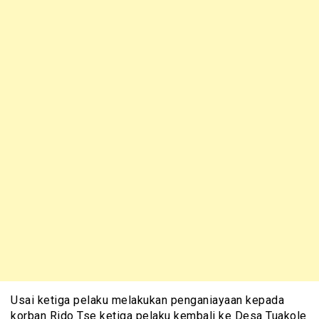
Usai ketiga pelaku melakukan penganiayaan kepada
korban Rido Tse ketiga pelaku kembali ke Desa Tuakole