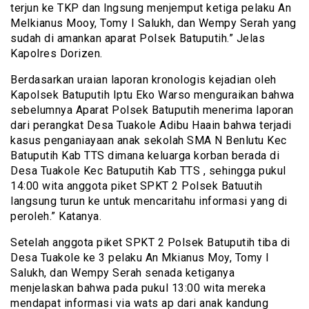
terjun ke TKP dan lngsung menjemput ketiga pelaku An
Melkianus Mooy, Tomy I Salukh, dan Wempy Serah yang
sudah di amankan aparat Polsek Batuputih.” Jelas
Kapolres Dorizen.
Berdasarkan uraian laporan kronologis kejadian oleh
Kapolsek Batuputih Iptu Eko Warso menguraikan bahwa
sebelumnya Aparat Polsek Batuputih menerima laporan
dari perangkat Desa Tuakole Adibu Haain bahwa terjadi
kasus penganiayaan anak sekolah SMA N Benlutu Kec
Batuputih Kab TTS dimana keluarga korban berada di
Desa Tuakole Kec Batuputih Kab TTS , sehingga pukul
14:00 wita anggota piket SPKT 2 Polsek Batuutih
langsung turun ke untuk mencaritahu informasi yang di
peroleh.” Katanya.
Setelah anggota piket SPKT 2 Polsek Batuputih tiba di
Desa Tuakole ke 3 pelaku An Mkianus Moy, Tomy I
Salukh, dan Wempy Serah senada ketiganya
menjelaskan bahwa pada pukul 13:00 wita mereka
mendapat informasi via wats ap dari anak kandung