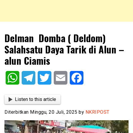
NKRIPOST – VOX POPULI PRO PATRIA
NKRIPOST
Delman Domba ( Deldom)
Salahsatu Daya Tarik di Alun –
alun Ciamis
WhatsApp
Telegram
Twitter
Email
Facebook
Listen to this article
Diterbitkan Minggu, 20 Juli, 2025 by
NKRIPOST