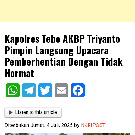
NKRIPOST – VOX POPULI PRO PATRIA
NKRIPOST
Kapolres Tebo AKBP Triyanto
Pimpin Langsung Upacara
Pemberhentian Dengan Tidak
Hormat
WhatsApp
Telegram
Twitter
Email
Facebook
Listen to this article
Diterbitkan Jumat, 4 Juli, 2025 by
NKRIPOST