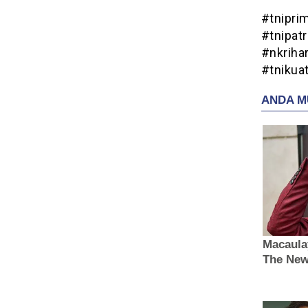
#tnipri
#tnipatr
#nkriha
#tnikua