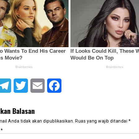
atsApp
Telegram
Twitter
Email
Facebook
lkan Balasan
ail Anda tidak akan dipublikasikan.
Ruas yang wajib ditandai
*
r
*