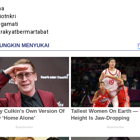
ma
iotnkri
rgamati
trakyatbermartabat