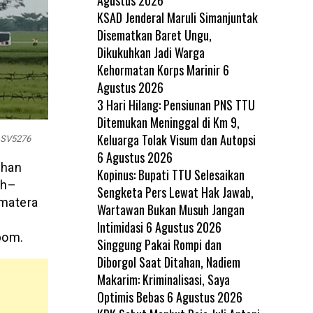
KSAD Jenderal Maruli Simanjuntak
Disematkan Baret Ungu,
Dikukuhkan Jadi Warga
Kehormatan Korps Marinir
6
Agustus 2026
3 Hari Hilang: Pensiunan PNS TTU
Ditemukan Meninggal di Km 9,
Keluarga Tolak Visum dan Autopsi
 SV5276
6 Agustus 2026
ihan
Kopinus: Bupati TTU Selesaikan
ah–
Sengketa Pers Lewat Hak Jawab,
umatera
Wartawan Bukan Musuh Jangan
Intimidasi
6 Agustus 2026
bom.
Singgung Pakai Rompi dan
Diborgol Saat Ditahan, Nadiem
Makarim: Kriminalisasi, Saya
Optimis Bebas
6 Agustus 2026