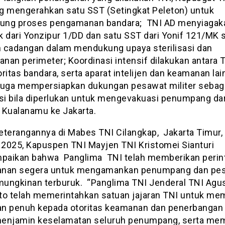
g mengerahkan satu SST (Setingkat Peleton) untuk
ng proses pengamanan bandara; TNI AD menyiagak
k dari Yonzipur 1/DD dan satu SST dari Yonif 121/MK 
 cadangan dalam mendukung upaya sterilisasi dan
nan perimeter; Koordinasi intensif dilakukan antara T
toritas bandara, serta aparat intelijen dan keamanan lai
juga mempersiapkan dukungan pesawat militer sebag
asi bila diperlukan untuk mengevakuasi penumpang dar
 Kualanamu ke Jakarta.
eterangannya di Mabes TNI Cilangkap, Jakarta Timur,
 2025, Kapuspen TNI Mayjen TNI Kristomei Sianturi
aikan bahwa Panglima TNI telah memberikan perin
anan segera untuk mengamankan penumpang dan pe
mungkinan terburuk. “Panglima TNI Jenderal TNI Agu
to telah memerintahkan satuan jajaran TNI untuk me
n penuh kepada otoritas keamanan dan penerbangan s
enjamin keselamatan seluruh penumpang, serta me