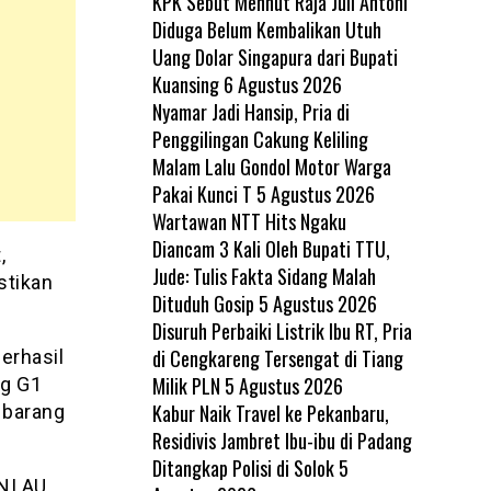
KPK Sebut Menhut Raja Juli Antoni
Diduga Belum Kembalikan Utuh
Uang Dolar Singapura dari Bupati
Kuansing
6 Agustus 2026
Nyamar Jadi Hansip, Pria di
Penggilingan Cakung Keliling
Malam Lalu Gondol Motor Warga
Pakai Kunci T
5 Agustus 2026
Wartawan NTT Hits Ngaku
Diancam 3 Kali Oleh Bupati TTU,
,
Jude: Tulis Fakta Sidang Malah
stikan
Dituduh Gosip
5 Agustus 2026
Disuruh Perbaiki Listrik Ibu RT, Pria
di Cengkareng Tersengat di Tiang
erhasil
Milik PLN
5 Agustus 2026
ng G1
Kabur Naik Travel ke Pekanbaru,
 barang
Residivis Jambret Ibu-ibu di Padang
Ditangkap Polisi di Solok
5
NI AU