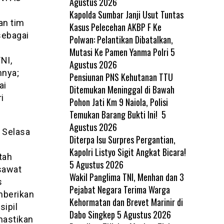
Agustus 2026
Kapolda Sumbar Janji Usut Tuntas
an tim
Kasus Pelecehan AKBP F Ke
sebagai
Polwan: Pelantikan Dibatalkan,
Mutasi Ke Pamen Yanma Polri
5
NI,
Agustus 2026
nnya;
Pensiunan PNS Kehutanan TTU
ai
Ditemukan Meninggal di Bawah
i
Pohon Jati Km 9 Naiola, Polisi
Temukan Barang Bukti Ini!
5
Agustus 2026
 Selasa
Diterpa Isu Surpres Pergantian,
Kapolri Listyo Sigit Angkat Bicara!
tah
5 Agustus 2026
sawat
Wakil Panglima TNI, Menhan dan 3
s
Pejabat Negara Terima Warga
mberikan
Kehormatan dan Brevet Marinir di
ipil
Dabo Singkep
5 Agustus 2026
mastikan