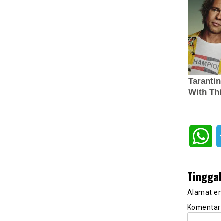
Wh
Tingga
Alamat em
Komenta