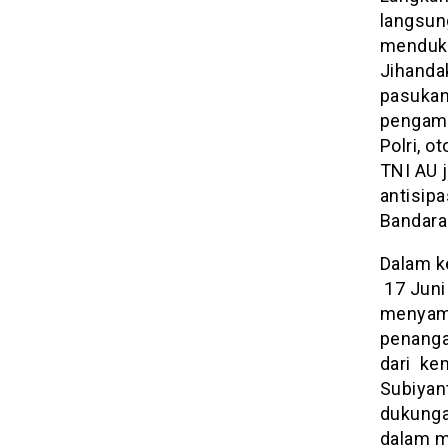
langsun
menduku
Jihanda
pasukan
pengama
Polri, o
TNI AU 
antisip
Bandara
Dalam k
17 Juni
menyamp
penang
dari ke
Subiyan
dukunga
dalam m