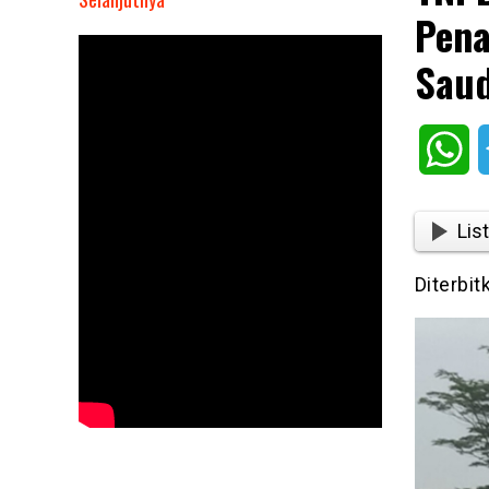
Pena
TNI
Bantu
Saud
Evakuasi
dan
Dukung
Wh
Penanganan
Ancaman
Bom
List
di
Pesawat
Diterbit
Saudi
Airlines
SV5276