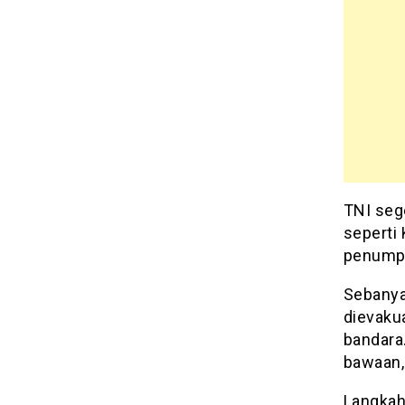
TNI sege
seperti
penumpa
Sebanya
dievaku
bandara
bawaan,
Langkah