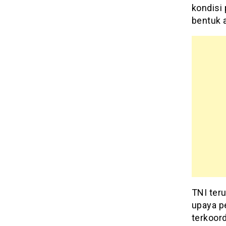
kondisi
bentuk 
TNI ter
upaya p
terkoord