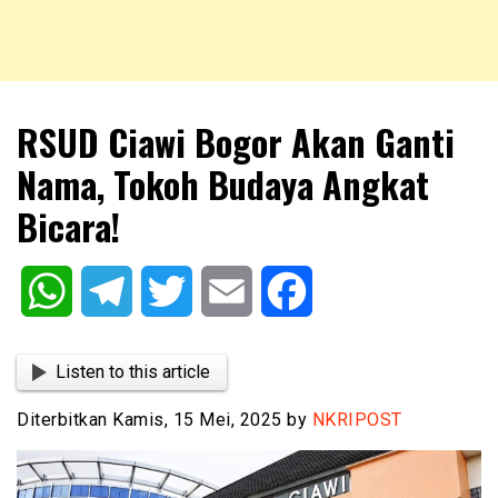
NKRIPOST – VOX POPULI PRO PATRIA
NKRIPOST
RSUD Ciawi Bogor Akan Ganti
Nama, Tokoh Budaya Angkat
Bicara!
WhatsApp
Telegram
Twitter
Email
Facebook
Listen to this article
Diterbitkan Kamis, 15 Mei, 2025 by
NKRIPOST