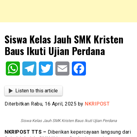
NKRIPOST – VOX POPULI PRO PATRIA
NKRIPOST
Siswa Kelas Jauh SMK Kristen
Baus Ikuti Ujian Perdana
WhatsApp
Telegram
Twitter
Email
Facebook
Listen to this article
Diterbitkan Rabu, 16 April, 2025 by
NKRIPOST
Siswa Kelas Jauh SMK Kristen Baus Ikuti Ujian Perdana
NKRIPOST TTS –
Diberikan kepercayaan langsung dari