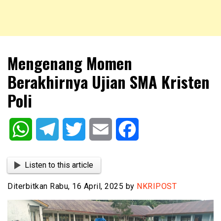
NKRIPOST – VOX POPULI PRO PATRIA
NKRIPOST
Mengenang Momen
Berakhirnya Ujian SMA Kristen
Poli
WhatsApp
Telegram
Twitter
Email
Facebook
Listen to this article
Diterbitkan Rabu, 16 April, 2025 by
NKRIPOST