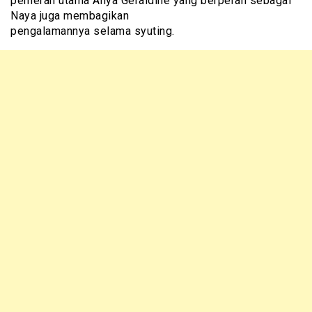
pemeran utama Anya Geraldine yang berperan sebagai
Naya juga membagikan
pengalamannya selama syuting.