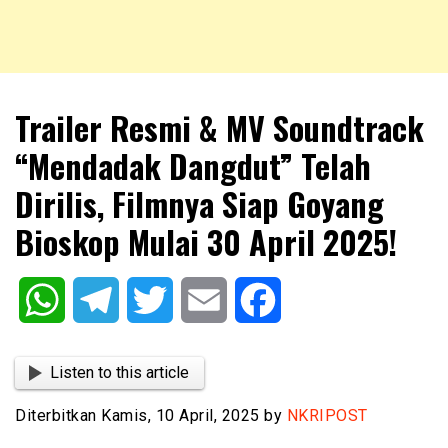
NKRIPOST – VOX POPULI PRO PATRIA
NKRIPOST
Trailer Resmi & MV Soundtrack
“Mendadak Dangdut” Telah
Dirilis, Filmnya Siap Goyang
Bioskop Mulai 30 April 2025!
WhatsApp
Telegram
Twitter
Email
Facebook
Listen to this article
Diterbitkan Kamis, 10 April, 2025 by
NKRIPOST