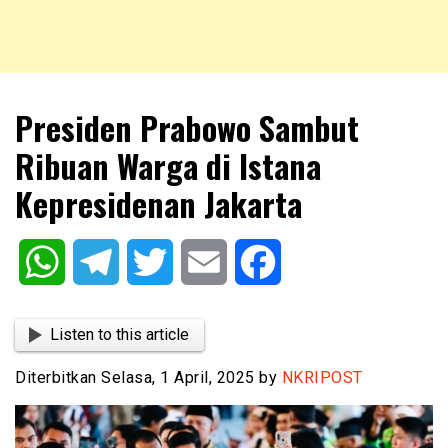
NKRIPOST – VOX POPULI PRO PATRIA
NKRIPOST
Presiden Prabowo Sambut
Ribuan Warga di Istana
Kepresidenan Jakarta
WhatsApp
Telegram
Twitter
Email
Facebook
Listen to this article
Diterbitkan Selasa, 1 April, 2025 by
NKRIPOST