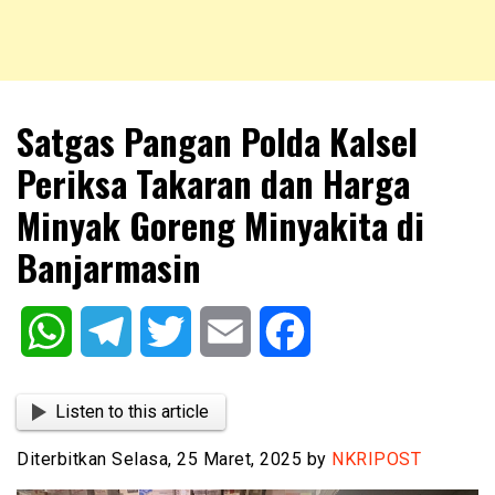
NKRIPOST – VOX POPULI PRO PATRIA
NKRIPOST
Satgas Pangan Polda Kalsel
Periksa Takaran dan Harga
Minyak Goreng Minyakita di
Banjarmasin
WhatsApp
Telegram
Twitter
Email
Facebook
Listen to this article
Diterbitkan Selasa, 25 Maret, 2025 by
NKRIPOST