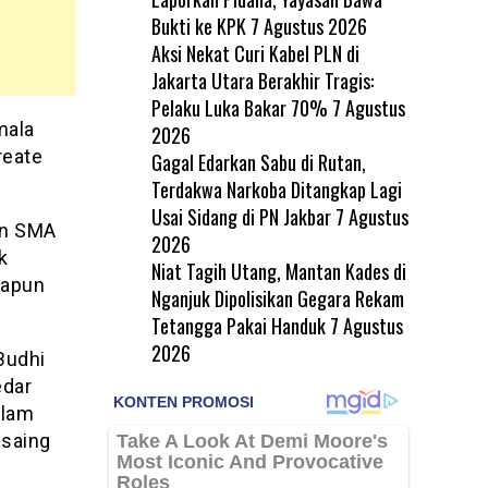
Bukti ke KPK
7 Agustus 2026
Aksi Nekat Curi Kabel PLN di
Jakarta Utara Berakhir Tragis:
Pelaku Luka Bakar 70%
7 Agustus
mala
2026
reate
Gagal Edarkan Sabu di Rutan,
Terdakwa Narkoba Ditangkap Lagi
Usai Sidang di PN Jakbar
7 Agustus
in SMA
2026
k
Niat Tagih Utang, Mantan Kades di
papun
Nganjuk Dipolisikan Gegara Rekam
Tetangga Pakai Handuk
7 Agustus
2026
Budhi
edar
alam
 saing