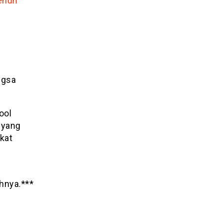
Penuh
ngsa
ool
 yang
kat
hnya.***