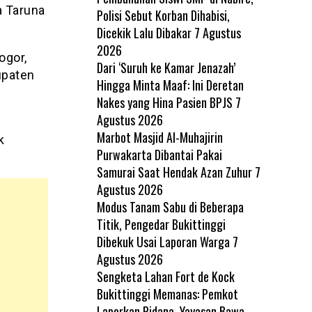
a Taruna
Polisi Sebut Korban Dihabisi,
Dicekik Lalu Dibakar
7 Agustus
2026
ogor,
Dari ‘Suruh ke Kamar Jenazah’
upaten
Hingga Minta Maaf: Ini Deretan
Nakes yang Hina Pasien BPJS
7
Agustus 2026
Marbot Masjid Al-Muhajirin
k
Purwakarta Dibantai Pakai
Samurai Saat Hendak Azan Zuhur
7
Agustus 2026
Modus Tanam Sabu di Beberapa
Titik, Pengedar Bukittinggi
Dibekuk Usai Laporan Warga
7
Agustus 2026
Sengketa Lahan Fort de Kock
Bukittinggi Memanas: Pemkot
Laporkan Pidana, Yayasan Bawa