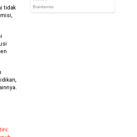
 tidak
misi,
i
usi
jen
n
idikan,
ainnya.
ini: