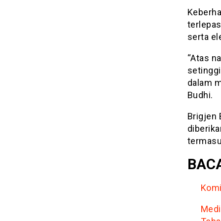
Keberha
terlepas
serta e
“Atas n
setinggi
dalam m
Budhi.
Brigjen
diberik
termasuk
BACA
Komi
Medi