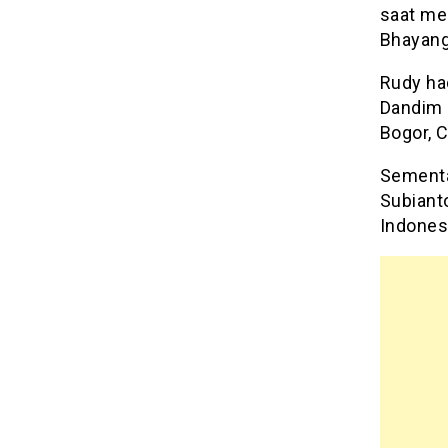
saat me
Bhayang
Rudy ha
Dandim 
Bogor, 
Sementa
Subiant
Indones