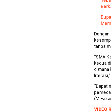
Teba
Berk
Bupa
Mema
Dengan 
kesempa
tanpa me
“SMA Ke
kedua d
dimana 
literasi,
“Dapat 
pemecah
(M.Faza
VIDEO 