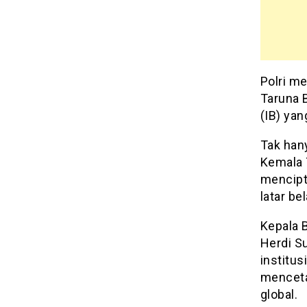
Polri m
Taruna 
(IB) yan
Tak han
Kemala 
mencipt
latar b
Kepala B
Herdi S
institu
menceta
global.