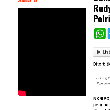
Rudy
Dukung
Pendirian
Polr
SMA,
Bupati
Bogor
Wh
Rudy
Susmanto
Raih
List
Penghargaan
Dari
Diterbit
Polri
Dukung Pe
Polri, Ko
NKRIPO
penghar