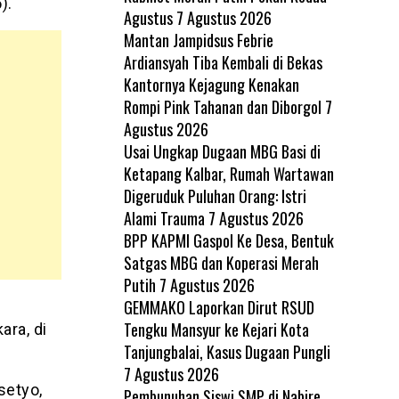
).
Agustus
7 Agustus 2026
Mantan Jampidsus Febrie
Ardiansyah Tiba Kembali di Bekas
Kantornya Kejagung Kenakan
Rompi Pink Tahanan dan Diborgol
7
Agustus 2026
Usai Ungkap Dugaan MBG Basi di
Ketapang Kalbar, Rumah Wartawan
Digeruduk Puluhan Orang: Istri
Alami Trauma
7 Agustus 2026
BPP KAPMI Gaspol Ke Desa, Bentuk
Satgas MBG dan Koperasi Merah
Putih
7 Agustus 2026
GEMMAKO Laporkan Dirut RSUD
Tengku Mansyur ke Kejari Kota
ra, di
Tanjungbalai, Kasus Dugaan Pungli
7 Agustus 2026
setyo,
Pembunuhan Siswi SMP di Nabire,