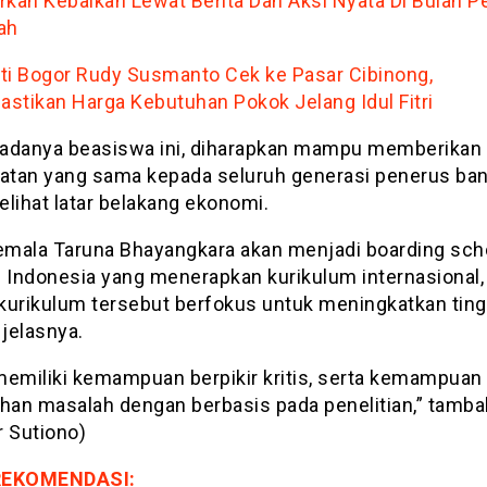
rkan Kebaikan Lewat Berita Dan Aksi Nyata Di Bulan 
ah
ti Bogor Rudy Susmanto Cek ke Pasar Cibinong,
stikan Harga Kebutuhan Pokok Jelang Idul Fitri
adanya beasiswa ini, diharapkan mampu memberikan
tan yang sama kepada seluruh generasi penerus ba
lihat latar belakang ekonomi.
mala Taruna Bhayangkara akan menjadi boarding sch
i Indonesia yang menerapkan kurikulum internasional,
kurikulum tersebut berfokus untuk meningkatkan ting
” jelasnya.
memiliki kemampuan berpikir kritis, serta kemampuan
an masalah dengan berbasis pada penelitian,” tamba
r Sutiono)
REKOMENDASI: