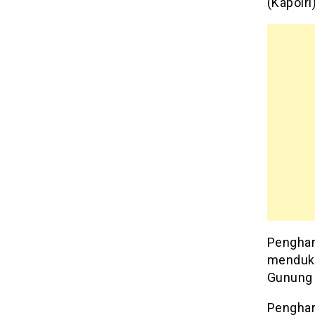
(Kapolri
Penghar
menduku
Gunung 
Penghar