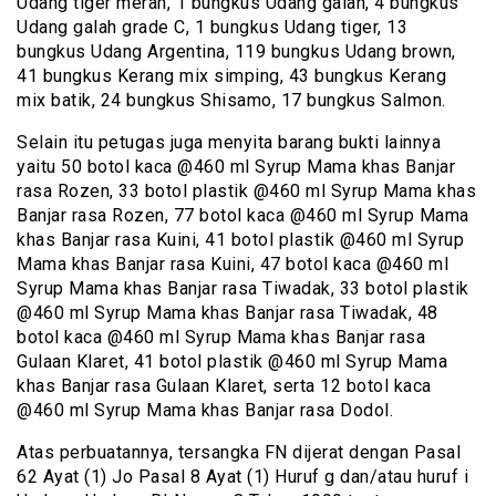
Udang tiger merah, 1 bungkus Udang galah, 4 bungkus
Udang galah grade C, 1 bungkus Udang tiger, 13
bungkus Udang Argentina, 119 bungkus Udang brown,
41 bungkus Kerang mix simping, 43 bungkus Kerang
mix batik, 24 bungkus Shisamo, 17 bungkus Salmon.
Selain itu petugas juga menyita barang bukti lainnya
yaitu 50 botol kaca @460 ml Syrup Mama khas Banjar
rasa Rozen, 33 botol plastik @460 ml Syrup Mama khas
Banjar rasa Rozen, 77 botol kaca @460 ml Syrup Mama
khas Banjar rasa Kuini, 41 botol plastik @460 ml Syrup
Mama khas Banjar rasa Kuini, 47 botol kaca @460 ml
Syrup Mama khas Banjar rasa Tiwadak, 33 botol plastik
@460 ml Syrup Mama khas Banjar rasa Tiwadak, 48
botol kaca @460 ml Syrup Mama khas Banjar rasa
Gulaan Klaret, 41 botol plastik @460 ml Syrup Mama
khas Banjar rasa Gulaan Klaret, serta 12 botol kaca
@460 ml Syrup Mama khas Banjar rasa Dodol.
Atas perbuatannya, tersangka FN dijerat dengan Pasal
62 Ayat (1) Jo Pasal 8 Ayat (1) Huruf g dan/atau huruf i