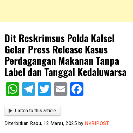
NKRIPOST – VOX POPULI PRO PATRIA
NKRIPOST
Dit Reskrimsus Polda Kalsel
Gelar Press Release Kasus
Perdagangan Makanan Tanpa
Label dan Tanggal Kedaluwarsa
WhatsApp
Telegram
Twitter
Email
Facebook
Listen to this article
Diterbitkan Rabu, 12 Maret, 2025 by
NKRIPOST