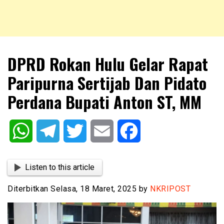
NKRIPOST – VOX POPULI PRO PATRIA
NKRIPOST
DPRD Rokan Hulu Gelar Rapat
Paripurna Sertijab Dan Pidato
Perdana Bupati Anton ST, MM
WhatsApp
Telegram
Twitter
Email
Facebook
Listen to this article
Diterbitkan Selasa, 18 Maret, 2025 by
NKRIPOST