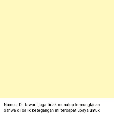
Namun, Dr. Iswadi juga tidak menutup kemungkinan
bahwa di balik ketegangan ini terdapat upaya untuk