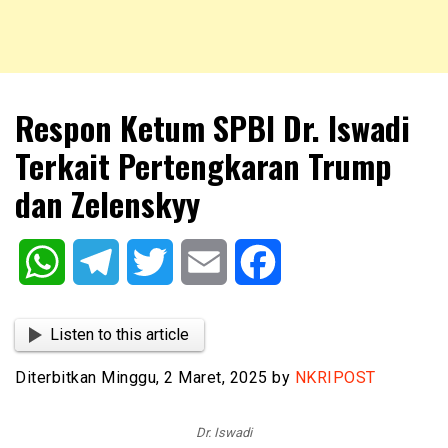
NKRIPOST – VOX POPULI PRO PATRIA
NKRIPOST
Respon Ketum SPBI Dr. Iswadi
Terkait Pertengkaran Trump
dan Zelenskyy
WhatsApp
Telegram
Twitter
Email
Facebook
Listen to this article
Diterbitkan Minggu, 2 Maret, 2025 by
NKRIPOST
Dr. Iswadi