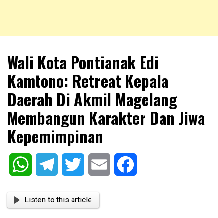
NKRIPOST – VOX POPULI PRO PATRIA
NKRIPOST
Wali Kota Pontianak Edi
Kamtono: Retreat Kepala
Daerah Di Akmil Magelang
Membangun Karakter Dan Jiwa
Kepemimpinan
WhatsApp
Telegram
Twitter
Email
Facebook
Listen to this article